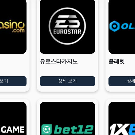
유로스타카지노
올레벳
 보기
상세 보기
상세