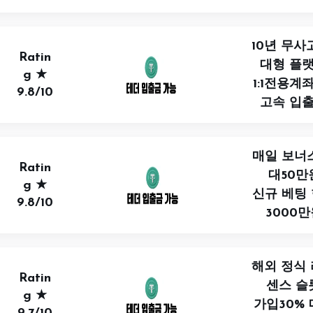
10년 무사
Ratin
대형 플
g ★
1:1전용계좌
9.8/10
고속 입
매일 보너
Ratin
대50만
g ★
신규 베팅
9.8/10
3000
해외 정식
Ratin
센스 슬
g ★
가입30%