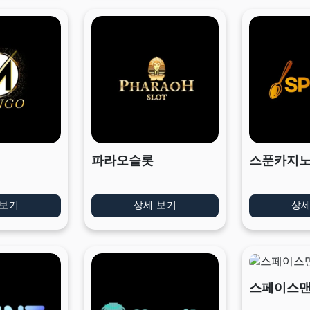
파라오슬롯
스푼카지
 보기
상세 보기
상세
스페이스