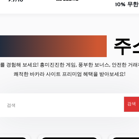
9.7/10
10% 무한
온라인 카지노
주
를 경험해 보세요! 흥미진진한 게임, 풍부한 보너스, 안전한 거래
쾌적한 바카라 사이트 프리미엄 헤택을 받아보세요!
검
색: