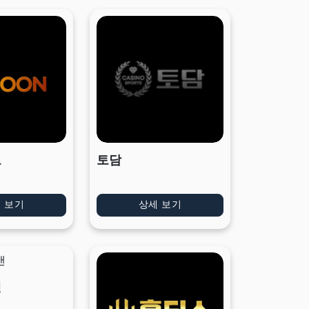
노
토담
 보기
상세 보기
맨