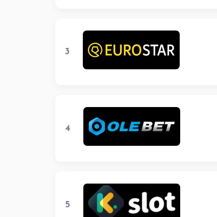
3
4
5