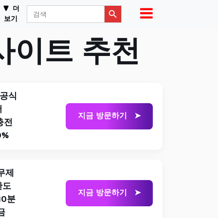
검색 버튼
검
더
색:
보기
사이트 추천
 공식
서
지금 방문하기 󠀠󠀮󠁽󠁝󠁝󠁝󠁝󠀠󠀮󠁽󠁝󠁝󠁝󠁝󠀠󠀮󠁽󠁝󠁝󠁝󠁝󠀠󠀮󠁽󠁝󠁝󠁝󠁝󠀠󠀮󠁽󠁝󠁝󠁝󠁝 󠁝 ➤
충전
0%
무제
한도
지금 방문하기 󠀠󠀮󠁽󠁝󠁝󠁝󠁝󠀠󠀮󠁽󠁝󠁝󠁝󠁝󠀠󠀮󠁽󠁝󠁝󠁝󠁝󠀠󠀮󠁽󠁝󠁝󠁝󠁝󠀠󠀮󠁽󠁝󠁝󠁝󠁝 󠁝 ➤
10분
금