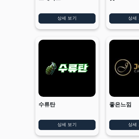
상세 보기
상세
수류탄
좋은느낌
상세 보기
상세