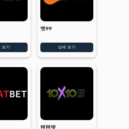
벳99
 보기
상세 보기
텐텐벳