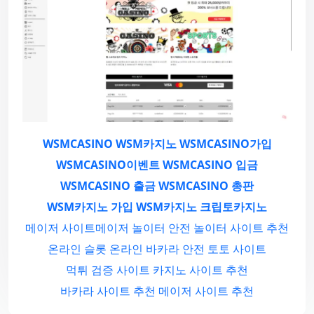
WSMCASINO
WSM카지노
WSMCASINO가입
WSMCASINO이벤트
WSMCASINO 입금
WSMCASINO 출금
WSMCASINO 총판
WSM카지노 가입
WSM카지노
크립토카지노
메이저 사이트
메이저 놀이터
안전 놀이터
사이트 추천
온라인 슬롯
온라인 바카라
안전 토토 사이트
먹튀 검증 사이트
카지노 사이트 추천
바카라 사이트 추천
메이저 사이트 추천