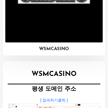
WSMCASINO
WSMCASINO
평생 도메인 주소
[ 접속하기클릭 ]