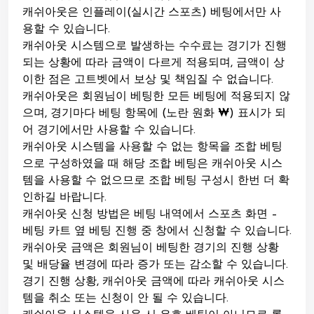
캐쉬아웃은 인플레이(실시간 스포츠) 베팅에서만 사
용할 수 있습니다.
캐쉬아웃 시스템으로 발생하는 수수료는 경기가 진행
되는 상황에 따라 금액이 다르게 적용되며, 금액이 상
이한 점은 고트벳에서 보상 및 책임질 수 없습니다.
캐쉬아웃은 회원님이 베팅한 모든 베팅에 적용되지 않
으며, 경기마다 베팅 항목에 (노란 원화
₩
) 표시가 되
어 경기에서만 사용할 수 있습니다.
캐쉬아웃 시스템을 사용할 수 없는 항목을 조합 베팅
으로 구성하였을 때 해당 조합 베팅은 캐쉬아웃 시스
템을 사용할 수 없으므로 조합 베팅 구성시 한번 더 확
인하길 바랍니다.
캐쉬아웃 신청 방법은 베팅 내역에서 스포츠 화면 –
베팅 카트 옆 베팅 진행 중 창에서 신청할 수 있습니다.
캐쉬아웃 금액은 회원님이 베팅한 경기의 진행 상황
및 배당율 변경에 따라 증가 또는 감소할 수 있습니다.
경기 진행 상황, 캐쉬아웃 금액에 따라 캐쉬아웃 시스
템을 취소 또는 신청이 안 될 수 있습니다.