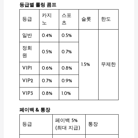
등급별 롤링 콤프
카지
스포
등급
슬롯
한도
노
츠
일반
0.4%
0.5%
정회
0.5%
0.7%
원
1.5%
무제한
VIP1
0.6%
0.8%
VIP2
0.7%
0.9%
VIP3
0.8%
1.0%
페이백 & 통장
페이백 5%
등급
통장
(최대 지급)