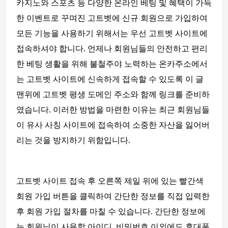
카지노와 스포츠 등 다양한 온라인 베팅 및 혜택이 가득
한 이벤트로 꾸며진 고트벳에 신규 회원으로 가입하여
모든 기능을 사용하기 위해서는 우선 고트벳 사이트에
접속하셔야 합니다. 언제나 회원님들의 안전하고 편리
한 베팅 생활을 위해 불철주야 노력하는 온카주소에서
는 고트벳 사이트에 신속하게 접속할 수 있도록 이 글
맨위에 고트벳 평생 도메인 주소와 함께 링크를 준비하
였습니다. 이러한 방법을 마련한 이유는 최근 회원님들
이 유사 사칭 사이트에 접속하여 소중한 자산을 잃어버
리는 것을 방지하기 위함입니다.
고트벳 사이트 접속 후 오른쪽 제일 위에 있는 빨간색
회원 가입 버튼을 클릭하여 간단한 정보를 직접 입력한
후 회원 가입 절차를 마칠 수 있습니다. 간단한 정보에
는 회원님이 사용할 아이디, 비밀번호 이외에도 휴대폰