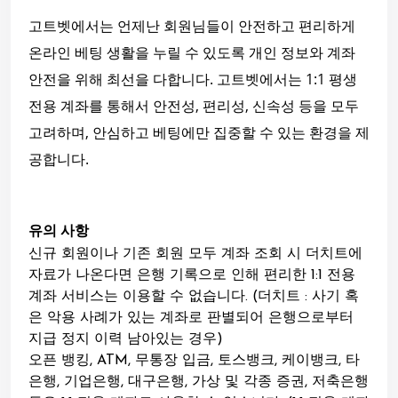
고트벳에서는 언제난 회원님들이 안전하고 편리하게
온라인 베팅 생활을 누릴 수 있도록 개인 정보와 계좌
안전을 위해 최선을 다합니다. 고트벳에서는 1:1 평생
전용 계좌를 통해서 안전성, 편리성, 신속성 등을 모두
고려하며, 안심하고 베팅에만 집중할 수 있는 환경을 제
공합니다.
유의 사항
신규 회원이나 기존 회원 모두 계좌 조회 시 더치트에
자료가 나온다면 은행 기록으로 인해 편리한 1:1 전용
계좌 서비스는 이용할 수 없습니다. (더치트 : 사기 혹
은 악용 사례가 있는 계좌로 판별되어 은행으로부터
지급 정지 이력 남아있는 경우)
오픈 뱅킹, ATM, 무통장 입금, 토스뱅크, 케이뱅크, 타
은행, 기업은행, 대구은행, 가상 및 각종 증권, 저축은행