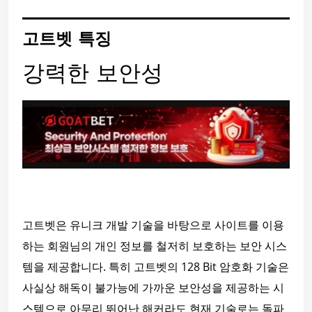
고트벳 특징
강력한 보안성
고트벳은 유니크 개발 기술을 바탕으로 사이트를 이용
하는 회원님의 개인 정보를 철저히 보호하는 보안 시스
템을 제공합니다. 특히 고트벳의 128 Bit 암호화 기술은
사실상 해독이 불가능에 가까운 보안성을 제공하는 시
스템으로 아무리 뛰어난 해커라도 현재 기술로는 돌파