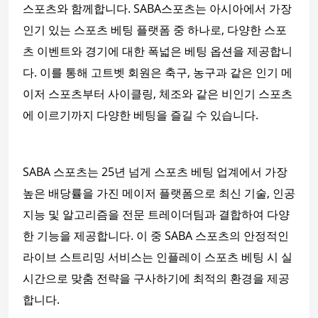
스포츠와 함께합니다. SABA스포츠는 아시아에서 가장
인기 있는 스포츠 베팅 플랫폼 중 하나로, 다양한 스포
츠 이벤트와 경기에 대한 폭넓은 베팅 옵션을 제공합니
다. 이를 통해 고트벳 회원은 축구, 농구과 같은 인기 메
이저 스포츠부터 사이클링, 체조와 같은 비인기 스포츠
에 이르기까지 다양한 베팅을 즐길 수 있습니다.
SABA 스포츠는 25년 넘게 스포츠 베팅 업계에서 가장
높은 배당률을 가진 메이저 플랫폼으로 최신 기술, 인공
지능 및 알고리즘을 전문 트레이더팀과 결합하여 다양
한 기능을 제공합니다. 이 중 SABA 스포츠의 안정적인
라이브 스트리밍 서비스는 인플레이 스포츠 베팅 시 실
시간으로 맞춤 전략을 구사하기에 최적의 환경을 제공
합니다.