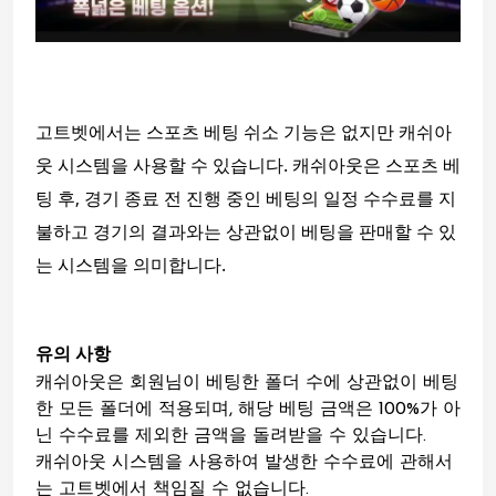
고트벳에서는 스포츠 베팅 쉬소 기능은 없지만 캐쉬아
웃 시스템을 사용할 수 있습니다. 캐쉬아웃은 스포츠 베
팅 후, 경기 종료 전 진행 중인 베팅의 일정 수수료를 지
불하고 경기의 결과와는 상관없이 베팅을 판매할 수 있
는 시스템을 의미합니다.
유의 사항
캐쉬아웃은 회원님이 베팅한 폴더 수에 상관없이 베팅
한 모든 폴더에 적용되며, 해당 베팅 금액은 100%가 아
닌 수수료를 제외한 금액을 돌려받을 수 있습니다.
캐쉬아웃 시스템을 사용하여 발생한 수수료에 관해서
는 고트벳에서 책임질 수 없습니다.