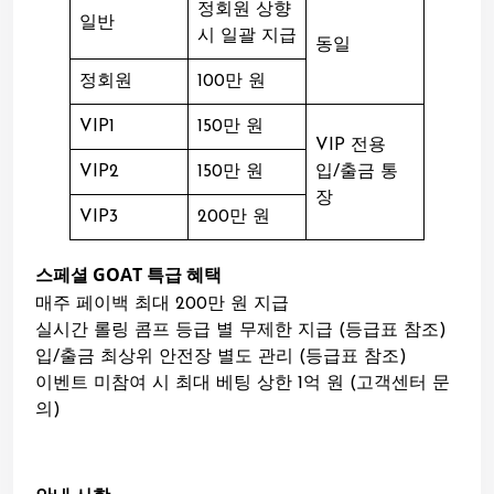
정회원 상향
일반
시 일괄 지급
동일
정회원
100만 원
VIP1
150만 원
VIP 전용
VIP2
150만 원
입/출금 통
장
VIP3
200만 원
스페셜 GOAT 특급 혜택
매주 페이백 최대 200만 원 지급
실시간 롤링 콤프 등급 별 무제한 지급 (등급표 참조)
입/출금 최상위 안전장 별도 관리 (등급표 참조)
이벤트 미참여 시 최대 베팅 상한 1억 원 (고객센터 문
의)