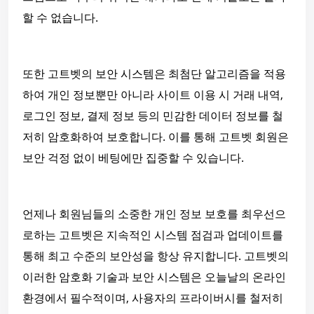
할 수 없습니다.
또한 고트벳의 보안 시스템은 최첨단 알고리즘을 적용
하여 개인 정보뿐만 아니라 사이트 이용 시 거래 내역,
로그인 정보, 결제 정보 등의 민감한 데이터 정보를 철
저히 암호화하여 보호합니다. 이를 통해 고트벳 회원은
보안 걱정 없이 베팅에만 집중할 수 있습니다.
언제나 회원님들의 소중한 개인 정보 보호를 최우선으
로하는 고트벳은 지속적인 시스템 점검과 업데이트를
통해 최고 수준의 보안성을 항상 유지합니다. 고트벳의
이러한 암호화 기술과 보안 시스템은 오늘날의 온라인
환경에서 필수적이며, 사용자의 프라이버시를 철저히