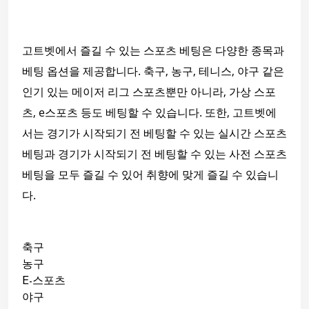
고트벳에서 즐길 수 있는 스포츠 베팅은 다양한 종목과
베팅 옵션을 제공합니다. 축구, 농구, 테니스, 야구 같은
인기 있는 메이저 리그 스포츠뿐만 아니라, 가상 스포
츠, e스포츠 등도 베팅할 수 있습니다. 또한, 고트벳에
서는 경기가 시작되기 전 베팅할 수 있는 실시간 스포츠
베팅과 경기가 시작되기 전 베팅할 수 있는 사전 스포츠
베팅을 모두 즐길 수 있어 취향에 맞게 즐길 수 있습니
다.
축구
농구
E-스포츠
야구