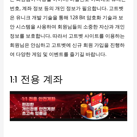
번호, 계좌 정보 등의 개인 정보가 필요합니다. 고트벳
은 유니크 개발 기술을 통해 128 Bit 암호화 기술과 보
안 시스템을 사용하여 회원님들의 소중한 자산과 개인
정보를 보호합니다. 따라서 고트벳 사이트를 이용하는
회원님은 안심하고 고트벳에 신규 회원 가입을 진행하
여 다양한 게임 및 이벤트를 즐기길 바랍니다.
1:1 전용 계좌