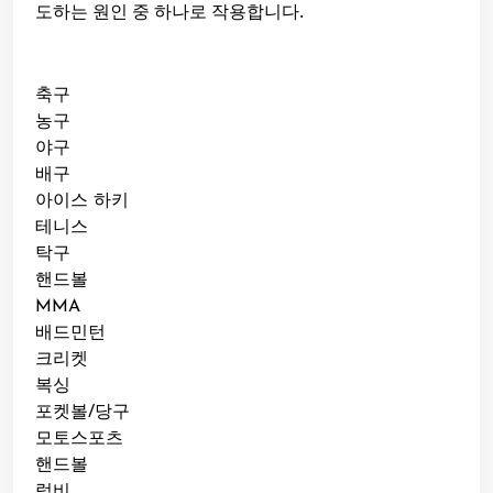
도하는 원인 중 하나로 작용합니다.
축구
농구
야구
배구
아이스 하키
테니스
탁구
핸드볼
MMA
배드민턴
크리켓
복싱
포켓볼/당구
모토스포츠
핸드볼
럭비