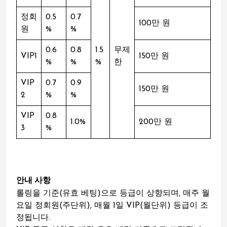
정회
0.5
0.7
100만 원
원
%
%
0.6
0.8
1.5
무제
VIP1
150만 원
%
%
%
한
VIP
0.7
0.9
150만 원
2
%
%
VIP
0.8
1.0%
200만 원
3
%
안내 사항
롤링을 기준(유효 베팅)으로 등급이 상향되며, 매주 월
요일 정회원(주단위), 매월 1일 VIP(월단위) 등급이 조
정됩니다.