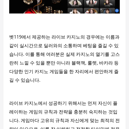
벳119에서 제공하는 라이브 카지노의 경우에는 이름과
같이 실시간으로 딜러와의 소통하며 베팅을 즐길 수 있
습니다. 이를 통해 여러분은 실제 카지노의 열기를 고스
란히 느낄 수 있을 뿐만 아니라 블랙잭, 룰렛, 바카라 등
다양한 인기 카지노 게임들을 한 자리에서 편안하게 즐
길 수 있습니다.
라이브 카지노에서 성공하기 위해서는 먼저 자신이 플
레이하는 게임의 규칙과 전략을 충분히 숙지하는 것입
니다. 게임마다 고유의 규칙과 자신에게 맞는 최적의 전
략이 있으므로, 이를 잘 이해하고 적절한 타이밍에 적용