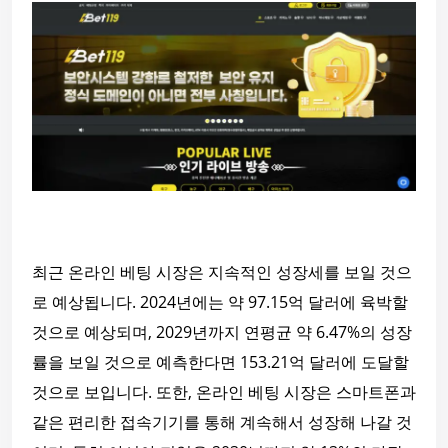
최근 온라인 베팅 시장은 지속적인 성장세를 보일 것으
로 예상됩니다. 2024년에는 약 97.15억 달러에 육박할
것으로 예상되며, 2029년까지 연평균 약 6.47%의 성장
률을 보일 것으로 예측한다면 153.21억 달러에 도달할
것으로 보입니다. 또한, 온라인 베팅 시장은 스마트폰과
같은 편리한 접속기기를 통해 계속해서 성장해 나갈 것