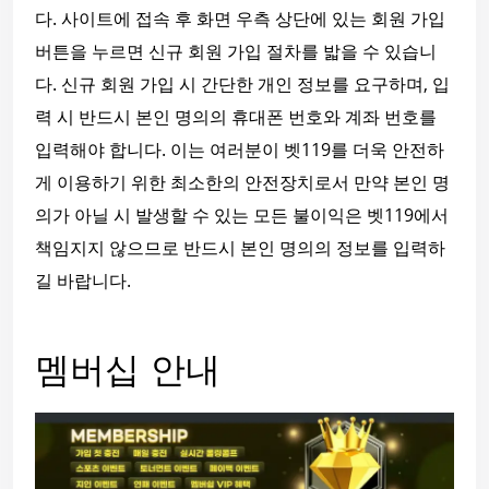
다. 사이트에 접속 후 화면 우측 상단에 있는 회원 가입
버튼을 누르면 신규 회원 가입 절차를 밟을 수 있습니
다. 신규 회원 가입 시 간단한 개인 정보를 요구하며, 입
력 시 반드시 본인 명의의 휴대폰 번호와 계좌 번호를
입력해야 합니다. 이는 여러분이 벳119를 더욱 안전하
게 이용하기 위한 최소한의 안전장치로서 만약 본인 명
의가 아닐 시 발생할 수 있는 모든 불이익은 벳119에서
책임지지 않으므로 반드시 본인 명의의 정보를 입력하
길 바랍니다.
멤버십 안내