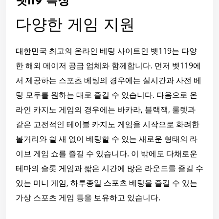
벳119 특징
다양한 게임 지원
대한민국 최고의 온라인 베팅 사이트인 벳119는 다양
한 해외 메이저 공급 업체와 함께합니다. 먼저 벳119에
서 제공하는 스포츠 베팅의 경우에는 실시간과 사전 베
팅 모두를 원하는 대로 즐길 수 있습니다. 다음으로 온
라인 카지노 게임의 경우에는 바카라, 블랙잭, 룰렛과
같은 고전적인 테이블 카지노 게임을 시작으로 화려한
볼거리와 쉴 새 없이 베팅할 수 있는 새로운 형태의 라
이브 게임 쇼를 즐길 수 있습니다. 이 밖에도 다채로운
테마의 슬롯 게임과 짧은 시간에 많은 라운드를 즐길 수
있는 미니 게임, 하루종일 스포츠 베팅을 즐길 수 있는
가상 스포츠 게임 등을 보유하고 있습니다.