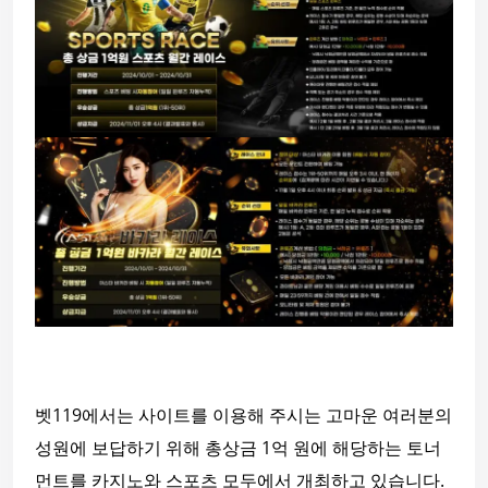
벳119에서는 사이트를 이용해 주시는 고마운 여러분의
성원에 보답하기 위해 총상금 1억 원에 해당하는 토너
먼트를 카지노와 스포츠 모두에서 개최하고 있습니다.