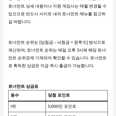
토너먼트 상세 내용이나 지원 게임사는 매월 변경될 수
있으므로 반드시 사이트 내의 토너먼트 메뉴를 참고하
길 바랍니다.
토너먼트 순위는 [당첨금 – 낙첨금 = 윈루즈] 방식으로
계산되며, 토너먼트 순위는 매일 오후 3시에 해당 토너
먼트 순위표에 기재되어 확인할 수 있습니다. 토너먼트
로 획득한 상금은 지급 즉시 출금이 가능합니다.
토너먼트 상금표
등수
당첨 포인트
1위
5,000만 포인트