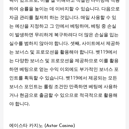
하여 승률을 높이는 데 이바지할 수 있습니다. 다음으로
자금 관리를 철저히 하는 것입니다. 매일 사용할 수 있
는 예산을 지정하고 그 안에서 베팅하며, 베팅 중 손실
이 발생하면 무리하게 복구하려다 더 많은 손실을 입는
실수를 범하지 않아야 합니다. 셋째, 사이트에서 제공하
는 보너스 및 프로모션을 활용해야 합니다. 벳119에서
는 다양한 보너스 및 프로모션을 제공하므로 이를 활용
하면 베팅으로 얻는 수익 이외에도 부가적인 보너스 포
인트를 획득할 수 있습니다. 벳119에서 제공되는 모든
보너스 포인트는 롤링 조건만 만족하면 베팅에 사용하
거나 현금으로 출금할 수 있으므로 적극적으로 활용해
야 합니다.
에이스타 카지노 (Astar Casino)