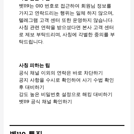
벳119는 010 번호로 접근하여 회원님 정보를
가지고 연락드리는 행위는 일체 하지 않으며,
텔레그램 고객 센터 또한 운영하지 않습니다.
사칭 관련 연락을 받으셨다면 본사 고객 센터
로 제보 부탁드리며, 사칭에 각별한 중의를 부
탁드립니다.
사칭 피하는 팁
공식 채널 이외의 연락은 바로 차단하기
공지 사항을 수시로 확인하여 사기 수법 확인
후 대비하기
강도 높은 비밀번호 설정으로 해킹 대비하기
벳119 공식 채널 확인하기