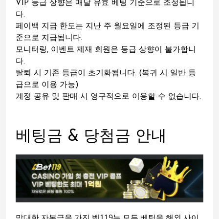
VIP 등급 상향은 매달 유효 베팅 기준으로 조정됩니
다.
페이백 지급 한도는 지난 주 월요일에 조정된 등급 기
준으로 지급됩니다.
모니터링, 이벤트 제재 회원은 등급 상향이 불가합니
다.
탈퇴 시 기존 등급이 초기화됩니다. (복귀 시 일반 등
급으로 이용 가능)
계정 공유 및 판매 시 영구적으로 이용할 수 없습니다.
베팅금 & 당첨금 안내
막대한 자본금을 가진 벳119는 모든 베팅을 해외 사이