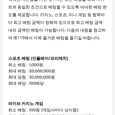
트와 동일한 조건으로 베팅할 수 있도록 넉넉한 베팅 한
도를 제공합니다. 카지노, 스포츠, 미니 게임 등 항목마
다 최고 베팅 금액이 정해져 있으므로 최고 베팅 금액
내의 금액만 베팅이 가능합니다. 다음의 내용을 참고하
여 벳119에서 더욱 즐거운 베팅을 즐기길 바랍니다.
스포츠 베팅 (인플레이/프리매치)
최소 베팅 : 1,000원
최대 베팅 : 20,000,000원
최대 당첨 : 50,000,000원
최대 배당 : 100배당
라이브 카지노 게임
최소 베팅 : 100원 (게임사마다 상이함)