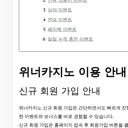
신규 첫충전 이벤트
심야 이벤트
연승 이벤트
페이백 이벤트
일일 누적 충전 이벤트
위너카지노 이용 안내
신규 회원 가입 안내
위너카지노 신규 회원 가입은 간단하면서도 빠르게 진행
한 이벤트와 보너스를 바로 경험할 수 있습니다.
신규 회원 가입은 홈페이지 접속 후 회원가입 버튼을 클