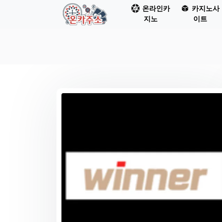
온라인카
카지노사
지노
이트