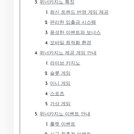
위너카지노 특징
최신 트렌드 반영 게임 제공
편리한 입출금 시스템
풍성한 이벤트와 보너스
모바일 최적화 환경
위너카지노 제공 게임 안내
라이브 카지노
슬롯 게임
미니 게임
스포츠
가상 게임
위너카지노 이벤트 안내
룰렛 이벤트