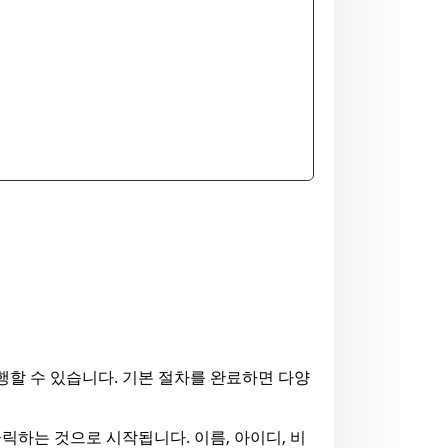
할 수 있습니다. 기본 절차를 완료하면 다양
릭하는 것으로 시작됩니다. 이름, 아이디, 비