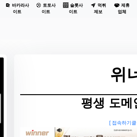
바카라사
토토사
슬롯사
먹튀
제휴
이트
이트
이트
제보
업체
위
평생 도메
[ 접속하기클