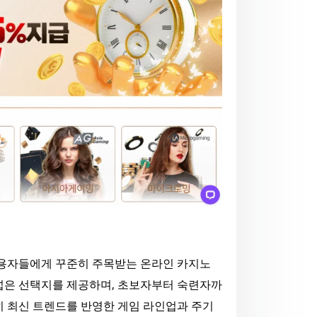
용자들에게 꾸준히 주목받는 온라인 카지노
폭넓은 선택지를 제공하며, 초보자부터 숙련자까
히 최신 트렌드를 반영한 게임 라인업과 주기