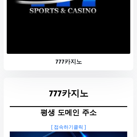
777카지노
777카지노
평생 도메인 주소
[ 접속하기클릭 ]