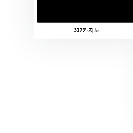
337카지노