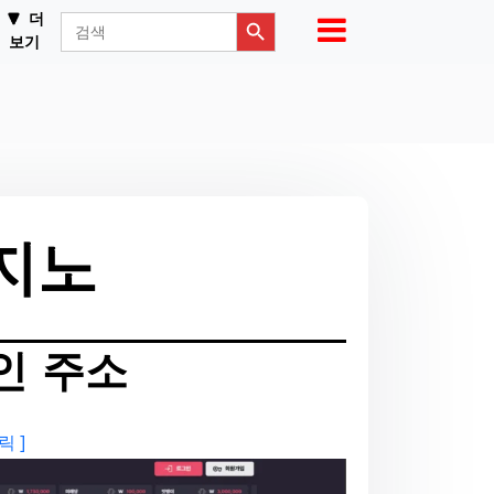
검색 버튼
검
더
색:
보기
카지노
인 주소
릭 ]