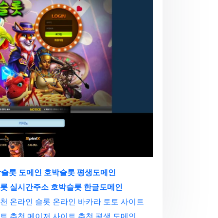
슬롯 도메인
호박슬롯 평생도메인
롯 실시간주소
호박슬롯 한글도메인
추천
온라인 슬롯
온라인 바카라
토토 사이트
트 추천
메이저 사이트 추천
평생 도메인