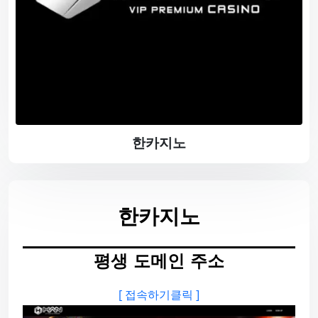
한카지노
한카지노
평생 도메인 주소
[ 접속하기클릭 ]