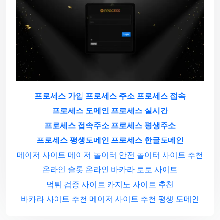
프로세스 가입
프로세스 주소
프로세스 접속
프로세스 도메인
프로세스 실시간
프로세스 접속주소
프로세스 평생주소
프로세스 평생도메인
프로세스 한글도메인
메이저 사이트
메이저 놀이터
안전 놀이터
사이트 추천
온라인 슬롯
온라인 바카라
토토 사이트
먹튀 검증 사이트
카지노 사이트 추천
바카라 사이트 추천
메이저 사이트 추천
평생 도메인