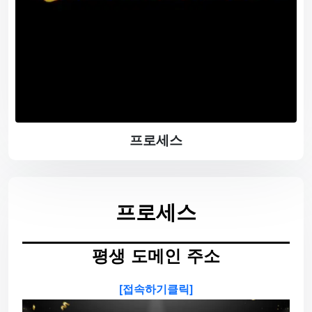
프로세스
프로세스
평생 도메인 주소
[
접속하기클릭
]