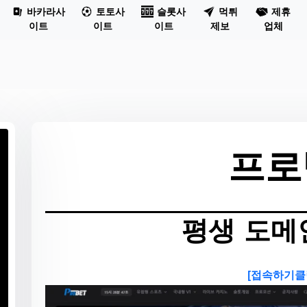
바카라사
토토사
슬롯사
먹튀
제휴
이트
이트
이트
제보
업체
프로
평생 도메
[
접속하기클