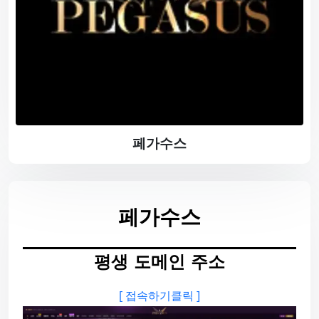
페가수스
페가수스
평생 도메인 주소
[ 접속하기클릭 ]