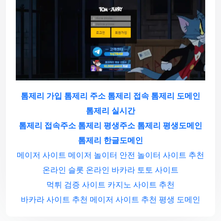
톰제리 가입
톰제리 주소
톰제리 접속
톰제리 도메인
톰제리 실시간
톰제리 접속주소
톰제리 평생주소
톰제리 평생도메인
톰제리 한글도메인
메이저 사이트
메이저 놀이터
안전 놀이터
사이트 추천
온라인 슬롯
온라인 바카라
토토 사이트
먹튀 검증 사이트
카지노 사이트 추천
바카라 사이트 추천
메이저 사이트 추천
평생 도메인