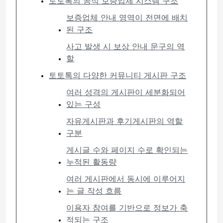
토토톡의 공식 보증업체 시스템 구조
보증업체 안내 영역이 전면에 배치
된 구조
사고 발생 시 보상 안내 문구의 역
할
토토톡의 다양한 커뮤니티 게시판 구조
여러 성격의 게시판이 세분화되어
있는 구성
자유게시판과 후기게시판의 역할
구분
게시글 수와 페이지 수로 확인되는
누적된 활동량
여러 게시판에서 동시에 이루어지
는 글 작성 흐름
이용자 참여를 기반으로 정보가 축
적되는 구조