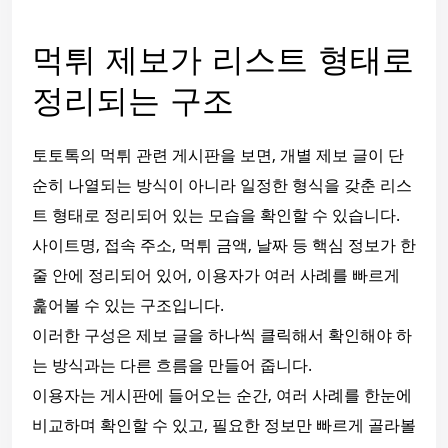
먹튀 제보가 리스트 형태로
정리되는 구조
토토톡의 먹튀 관련 게시판을 보면, 개별 제보 글이 단
순히 나열되는 방식이 아니라 일정한 형식을 갖춘 리스
트 형태로 정리되어 있는 모습을 확인할 수 있습니다.
사이트명, 접속 주소, 먹튀 금액, 날짜 등 핵심 정보가 한
줄 안에 정리되어 있어, 이용자가 여러 사례를 빠르게
훑어볼 수 있는 구조입니다.
이러한 구성은 제보 글을 하나씩 클릭해서 확인해야 하
는 방식과는 다른 흐름을 만들어 줍니다.
이용자는 게시판에 들어오는 순간, 여러 사례를 한눈에
비교하며 확인할 수 있고, 필요한 정보만 빠르게 골라볼