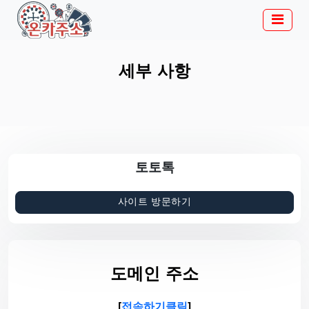
세부 사항
토토톡
사이트 방문하기
도메인 주소
[
접속하기클릭
]