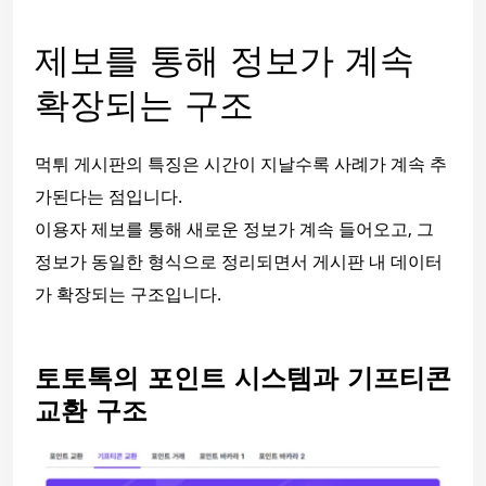
제보를 통해 정보가 계속
확장되는 구조
먹튀 게시판의 특징은 시간이 지날수록 사례가 계속 추
가된다는 점입니다.
이용자 제보를 통해 새로운 정보가 계속 들어오고, 그
정보가 동일한 형식으로 정리되면서 게시판 내 데이터
가 확장되는 구조입니다.
토토톡의 포인트 시스템과 기프티콘
교환 구조