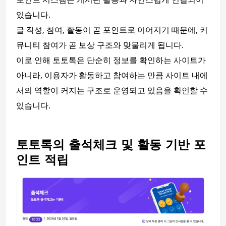
있습니다.
글 작성, 참여, 활동이 곧 포인트로 이어지기 때문에, 커
뮤니티 참여가 곧 보상 구조와 맞물리게 됩니다.
이로 인해 토토톡은 단순히 정보를 확인하는 사이트가
아니라, 이용자가 활동하고 참여하는 만큼 사이트 내에
서의 역할이 커지는 구조로 운영되고 있음을 확인할 수
있습니다.
토토톡의 출석체크 및 활동 기반 포
인트 적립