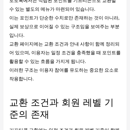
토토톡에서는 적립된 포인트를 기프티콘으로 교환할
수 있는 별도의 메뉴가 마련되어 있습니다.
이는 포인트가 단순한 수치로만 존재하는 것이 아니라,
실제 보상으로 이어질 수 있는 구조임을 보여주는 부분
입니다.
교환 페이지에는 교환 조건과 안내 사항이 함께 정리되
어 있으며, 이용자는 일정 조건을 충족했을 때 포인트를
활용할 수 있는 흐름을 가지게 됩니다.
이러한 구조는 이용자 참여를 유도하는 중요한 요소로
작용합니다.
교환 조건과 회원 레벨 기
준의 존재
기프티콘 교환에는 일정 조건과 회원 레벨 기준이 함께