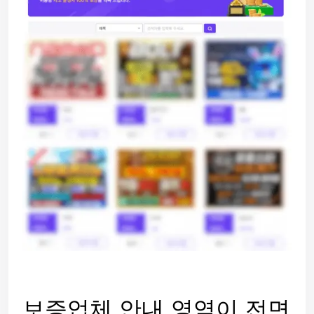
보증업체 안내 영역이 전면