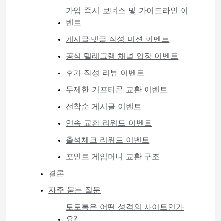
가입 즉시 보너스 및 가이드라인 이
벤트
게시글·댓글 작성 미션 이벤트
공식 텔레그램 채널 입장 이벤트
후기 작성 리뷰 이벤트
무제한 기프티콘 교환 이벤트
선착순 게시글 이벤트
연속 교환 리워드 이벤트
출석체크 리워드 이벤트
포인트 게임머니 교환 구조
결론
자주 묻는 질문
토토톡은 어떤 성격의 사이트인가
요?