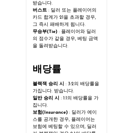
받습니다.
버스트
: 딜러 또는 플레이어의
카드 합계가 21을 초과할 경우,
그 즉시 패배하게 됩니다.
무승부(Tie)
: 플레이어와 딜러
의 점수가 같을 경우, 베팅 금액
을 돌려받습니다.
배당률
블랙잭 승리 시
: 3:2의 배당률을
가집니다. 받습니다.
일반 승리 시
: 1:1의 배당률을 가
집니다.
보험(Insurance)
: 딜러가 에이
스를 공개한 경우, 플레이어는
보험에 베팅할 수 있으며, 딜러