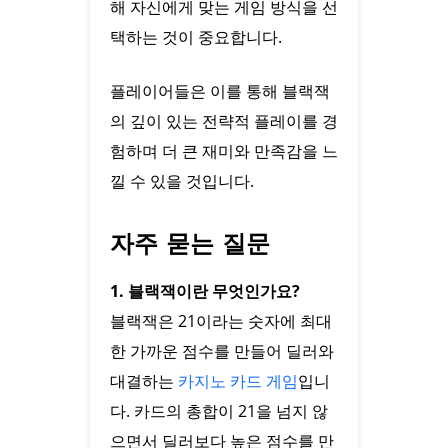
해 자신에게 맞는 게임 방식을 선
택하는 것이 중요합니다.
플레이어들은 이를 통해 블랙잭
의 깊이 있는 전략적 플레이를 경
험하며 더 큰 재미와 만족감을 느
낄 수 있을 것입니다.
자주 묻는 질문
1. 블랙잭이란 무엇인가요?
블랙잭은 21이라는 숫자에 최대
한 가까운 점수를 만들어 딜러와
대결하는
카지노 카드 게임
입니
다. 카드의 총합이 21을 넘지 않
으면서 딜러보다 높은 점수를 만