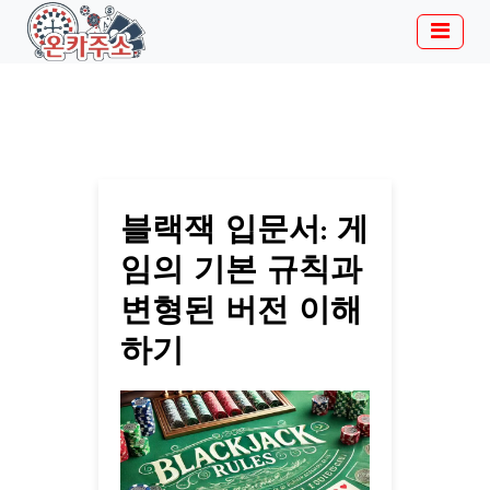
블랙잭 입문서: 게
임의 기본 규칙과
변형된 버전 이해
하기