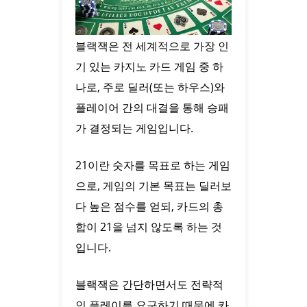
블랙잭은 전 세계적으로 가장 인
기 있는 카지노 카드 게임 중 하
나로, 주로 딜러(또는 하우스)와
플레이어 간의 대결을 통해 승패
가 결정되는 게임입니다.
21이란 숫자를 목표로 하는 게임
으로, 게임의 기본 목표는 딜러보
다 높은 점수를 얻되, 카드의 총
합이 21을 넘지 않도록 하는 것
입니다.
블랙잭은 간단하면서도 전략적
인 플레이를 요구하기 때문에 카