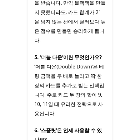
을 받습니다. 만약 블랙잭을 만들
지 못했더라도, 카드 합계가 21
을 넘지 않는 선에서 딜러보다 높
은 점수를 만들면 승리하게 됩니
다.
5. ‘더블 다운’이란 무엇인가요?
‘더블 다운(Double Down)’은 베
팅 금액을 두 배로 늘리고 딱 한
장의 카드를 추가로 받는 선택입
니다. 주로 카드 두 장의 합이 9,
10, 11일 때 유리한 전략으로 사
용됩니다.
6. ‘스플릿’은 언제 사용할 수 있
나요?