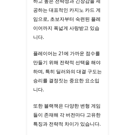
하고 높은 전략성과 긴장감을 제
공하는 대표적인 카지노 카드 게
임으로, 초보자부터 숙련된 플레
이어까지 폭넓게 사랑받고 있습
니다.
플레이어는 21에 가까운 점수를
만들기 위해 전략적 선택을 해야
하며, 특히 딜러와의 대결 구도는
승리를 결정짓는 중요한 요소입
니다.
또한 블랙잭은 다양한 변형 게임
들이 존재해 각 버전마다 고유한
특징과 전략적 차이가 있습니다.