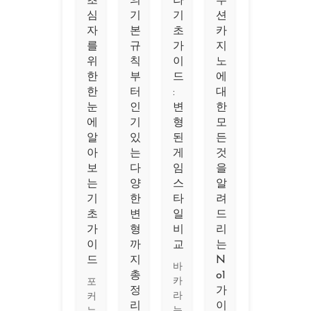
초
의
라
루
심
기
기
션
자
본
초
카
를
규
가
지
위
칙
이
노
한
부
드
에
한
터
:
대
눈
인
변
한
에
기
형
모
알
있
된
든
아
는
게
것
보
다
임
을
는
양
스
알
기
한
타
려
초
변
일
드
가
형
비
리
이
까
교
는
드
지
N
바
총
O1
카
포
정
가
라
커
리
이
는