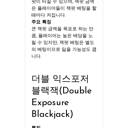
팟이 터질 수 있으며, 잭팟 금액
은 플레이어들이 잭팟 베팅을 할
때마다 커집니다.
주요 특징
큰 잭팟 금액을 목표로 하는 만
큼, 플레이어는 높은 배당을 노
릴 수 있지만, 잭팟 베팅은 별도
의 베팅이므로 잃을 가능성도 큽
니다.
더블 익스포저
블랙잭(Double
Exposure
Blackjack)