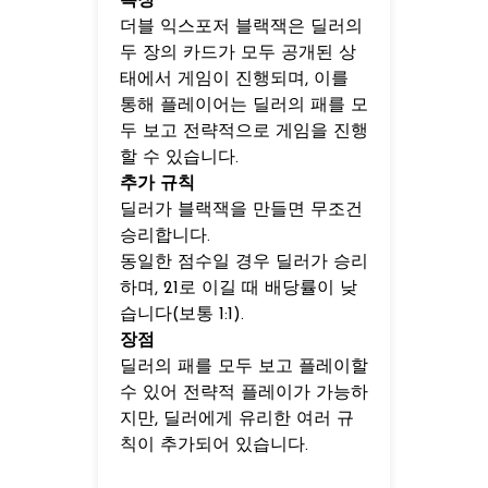
특징
더블 익스포저 블랙잭은 딜러의
두 장의 카드가 모두 공개된 상
태에서 게임이 진행되며, 이를
통해 플레이어는 딜러의 패를 모
두 보고 전략적으로 게임을 진행
할 수 있습니다.
추가 규칙
딜러가 블랙잭을 만들면 무조건
승리합니다.
동일한 점수일 경우 딜러가 승리
하며, 21로 이길 때 배당률이 낮
습니다(보통 1:1).
장점
딜러의 패를 모두 보고 플레이할
수 있어 전략적 플레이가 가능하
지만, 딜러에게 유리한 여러 규
칙이 추가되어 있습니다.