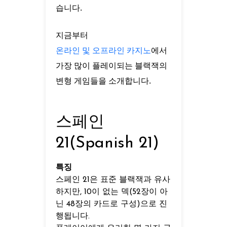
습니다.
지금부터
온라인 및 오프라인 카지노
에서
가장 많이 플레이되는 블랙잭의
변형 게임들을 소개합니다.
스페인
21(Spanish 21)
특징
스페인 21은 표준 블랙잭과 유사
하지만, 10이 없는 덱(52장이 아
닌 48장의 카드로 구성)으로 진
행됩니다.