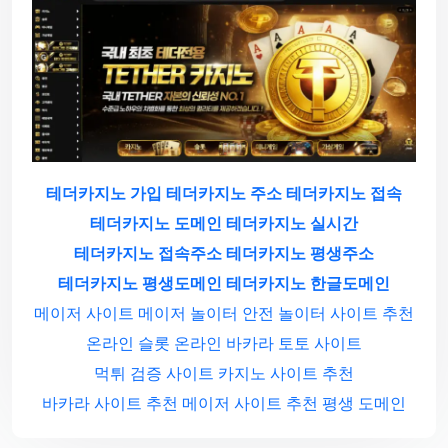
테더카지노 가입
테더카지노 주소
테더카지노 접속
테더카지노 도메인
테더카지노 실시간
테더카지노 접속주소
테더카지노 평생주소
테더카지노 평생도메인
테더카지노 한글도메인
메이저 사이트
메이저 놀이터
안전 놀이터
사이트 추천
온라인 슬롯
온라인 바카라
토토 사이트
먹튀 검증 사이트
카지노 사이트 추천
바카라 사이트 추천
메이저 사이트 추천
평생 도메인