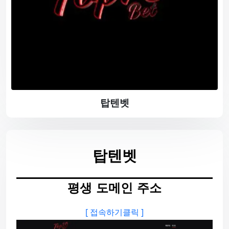
탑텐벳
탑텐벳
평생 도메인 주소
[ 접속하기클릭 ]