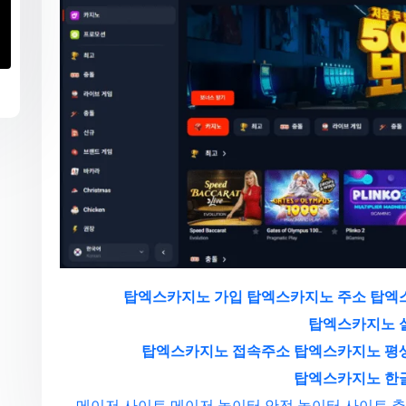
탑엑스카지노 가입
탑엑스카지노 주소
탑엑
탑엑스카지노 
탑엑스카지노 접속주소
탑엑스카지노 평
탑엑스카지노 한
메이저 사이트
메이저 놀이터
안전 놀이터
사이트 