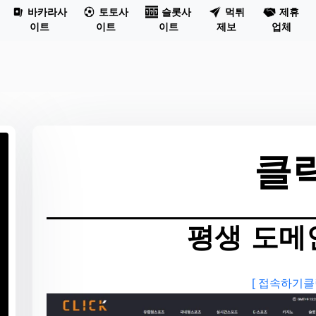
바카라사
토토사
슬롯사
먹튀
제휴
이트
이트
이트
제보
업체
클
평생 도메
[ 접속하기클