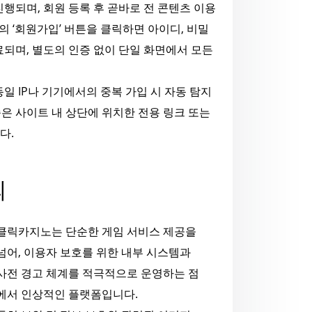
진행되며, 회원 등록 후 곧바로 전 콘텐츠 이용
 ‘회원가입’ 버튼을 클릭하면 아이디, 비밀
료되며, 별도의 인증 없이 단일 화면에서 모든
일 IP나 기기에서의 중복 가입 시 자동 탐지
은 사이트 내 상단에 위치한 전용 링크 또는
다.
의
클릭카지노는 단순한 게임 서비스 제공을
넘어, 이용자 보호를 위한 내부 시스템과
사전 경고 체계를 적극적으로 운영하는 점
에서 인상적인 플랫폼입니다.