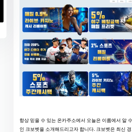
항상 믿을 수 있는 온카주소에서 오늘은 이름에서 알 
인 크보벳을 소개해드리고자 합니다. 크보벳은 최신 경