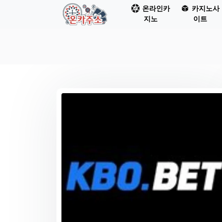
온라인카
카지노사
지노
이트