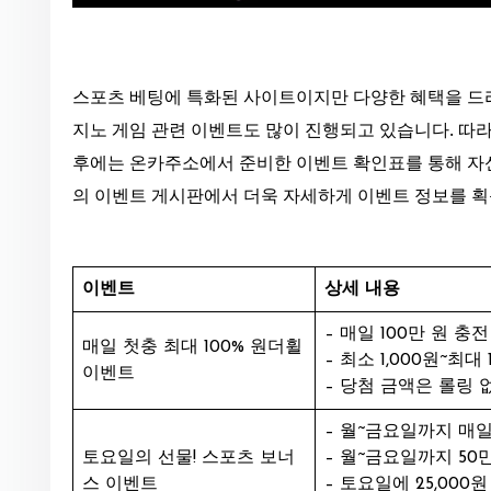
스포츠 베팅에 특화된 사이트이지만 다양한 혜택을 드
지노 게임 관련 이벤트도 많이 진행되고 있습니다. 따
후에는 온카주소에서 준비한 이벤트 확인표를 통해 자
의 이벤트 게시판에서 더욱 자세하게 이벤트 정보를 획
이벤트
상세 내용
– 매일 100만 원 충
매일 첫충 최대 100% 원더휠
– 최소 1,000원~최대
이벤트
– 당첨 금액은 롤링 
– 월~금요일까지 매일
토요일의 선물! 스포츠 보너
– 월~금요일까지 50
스 이벤트
– 토요일에 25,000