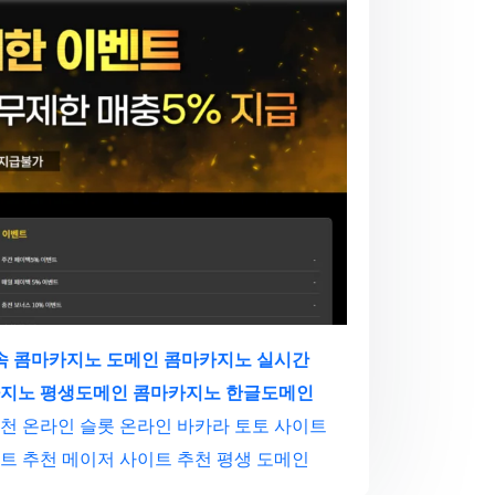
속
콤마카지노 도메인
콤마카지노 실시간
지노 평생도메인
콤마카지노 한글도메인
추천
온라인 슬롯
온라인 바카라
토토 사이트
트 추천
메이저 사이트 추천
평생 도메인