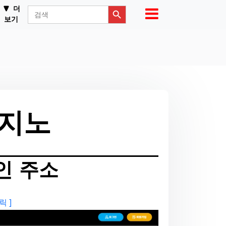
검색 버튼
검
더
색:
보기
지노
인 주소
릭 ]