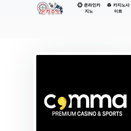
온라인카
카지노사
지노
이트