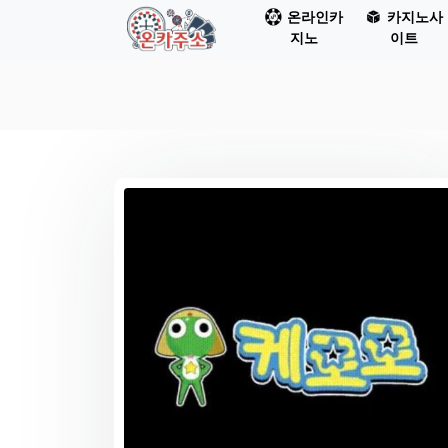
온라인카
카지노사
지노
이트