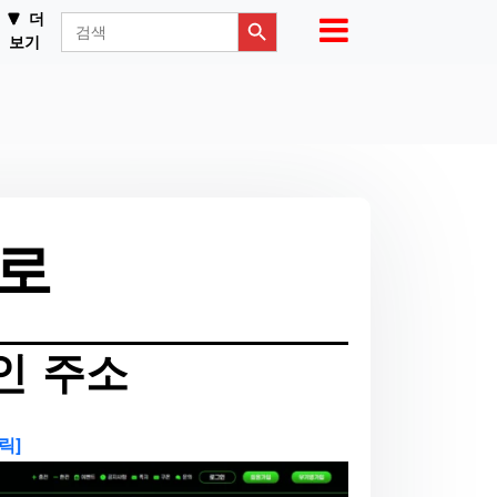
검색 버튼
검
더
색:
보기
로
인 주소
릭
]