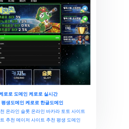
케로로 도메인
케로로 실시간
 평생도메인
케로로 한글도메인
추천
온라인 슬롯
온라인 바카라
토토 사이트
트 추천
메이저 사이트 추천
평생 도메인