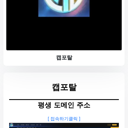
캡포탈
캡포탈
평생 도메인 주소
[ 접속하기클릭 ]