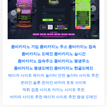
좀비카지노 가입
좀비카지노 주소
좀비카지노 접속
좀비카지노 도메인
좀비카지노 실시간
좀비카지노 접속주소
좀비카지노 평생주소
좀비카지노 평생도메인
좀비카지노 한글도메인
메이저 사이트
메이저 놀이터
안전 놀이터
사이트 추천
온라인 슬롯
온라인 바카라
토토 사이트
먹튀 검증 사이트
카지노 사이트 추천
바카라 사이트 추천
메이저 사이트 추천
평생 도메인