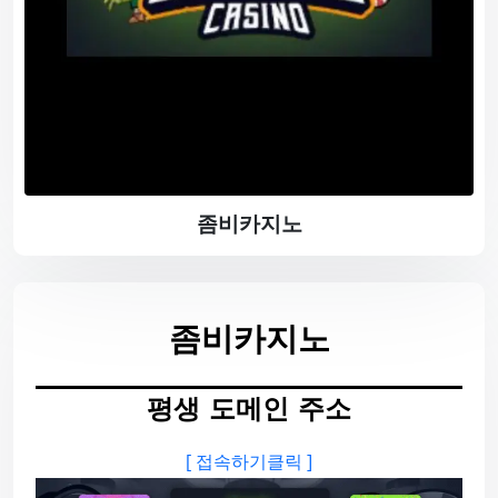
좀비카지노
좀비카지노
평생 도메인 주소
[ 접속하기클릭 ]