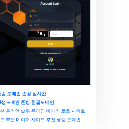
존킹 도메인
존킹 실시간
평생도메인
존킹 한글도메인
추천
온라인 슬롯
온라인 바카라
토토 사이트
트 추천
메이저 사이트 추천
평생 도메인