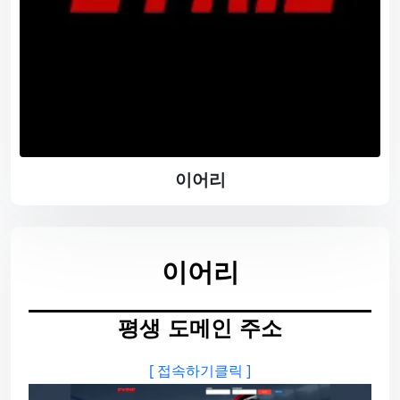
이어리
이어리
평생 도메인 주소
[ 접속하기클릭 ]