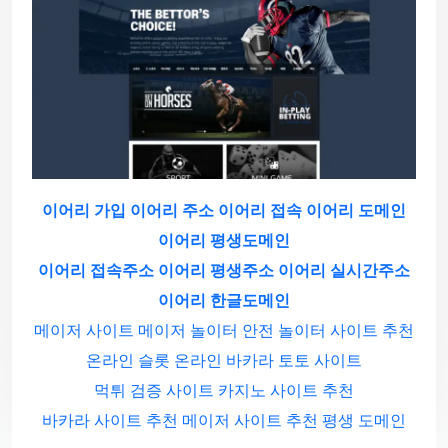
이어리 가입
이어리 주소
이어리 접속
이어리 도메인
이어리 평생도메인
이어리 접속주소
이어리 평생주소
이어리 실시간주소
이어리 한글도메인
메이저 사이트
메이저 놀이터
안전 놀이터
사이트 추천
온라인 슬롯
온라인 바카라
토토 사이트
먹튀 검증 사이트
카지노 사이트 추천
바카라 사이트 추천
메이저 사이트 추천
평생 도메인