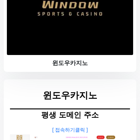
윈도우카지노
윈도우카지노
평생 도메인 주소
[ 접속하기클릭 ]