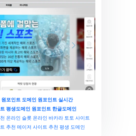
원포인트 도메인
원포인트 실시간
트 평생도메인
원포인트 한글도메인
추천
온라인 슬롯
온라인 바카라
토토 사이트
트 추천
메이저 사이트 추천
평생 도메인