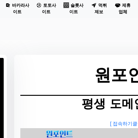
바카라사
토토사
슬롯사
먹튀
제휴
이트
이트
이트
제보
업체
원포
평생 도메
[ 접속하기클