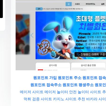
원포인트 가입
원포인트 주소
원포인트 접속
원포인트 접속주소
원포인트 평생주소
원포인
메이저 사이트
메이저 놀이터
안전 놀이터
사이트 
먹튀 검증 사이트
카지노 사이트 추천
바카라 사이