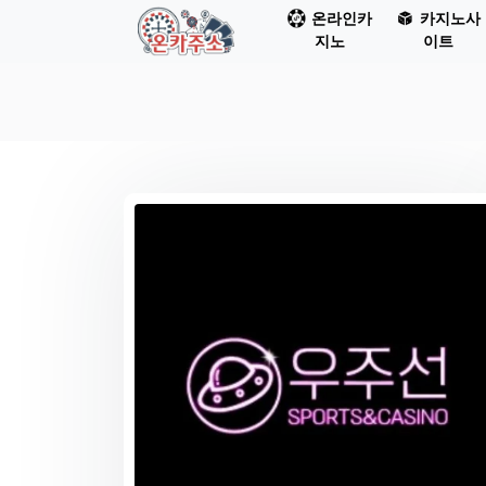
온라인카
카지노사
지노
이트