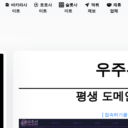
바카라사
토토사
슬롯사
먹튀
제휴
이트
이트
이트
제보
업체
우주
평생 도메
[ 접속하기클