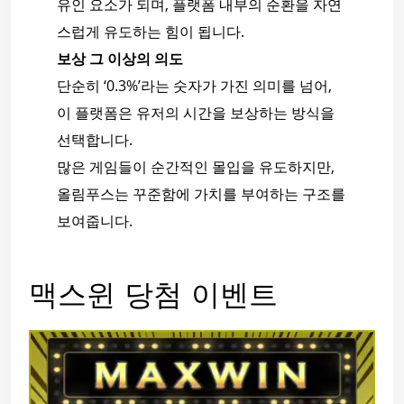
유인 요소가 되며, 플랫폼 내부의 순환을 자연
스럽게 유도하는 힘이 됩니다.
보상 그 이상의 의도
단순히 ‘0.3%’라는 숫자가 가진 의미를 넘어,
이 플랫폼은 유저의 시간을 보상하는 방식을
선택합니다.
많은 게임들이 순간적인 몰입을 유도하지만,
올림푸스는 꾸준함에 가치를 부여하는 구조를
보여줍니다.
맥스윈 당첨 이벤트