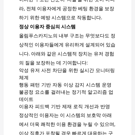
라, 전체 이용자에게 공정한 베팅 환경을 보장
하기 위한 예방 시스템으로 작동합니다.
정상 이용자 중심의 시스템
올림푸스카지노의 내부 구조는 무엇보다도 정
상적인 이용자들에게 유리하게 설계되어 있습
니다. 아래와 같은 시스템적 장치는 유저 경험
의 질을 보장하는 데 기여합니다:
악성 유저 사전 차단을 위한 실시간 모니터링
체계
행동 패턴 기반 자동 이상 감지 시스템 운영
불공정 요소를 걸러내는 정기적 알고리즘 업
데이트
이용자 피드백 기반 제재 로직 개선과 반영
정상적인 이용자는 이 시스템의 보호막 아래
에서 더욱 쾌적한 이용 환경을 누릴 수 있으며,
이상 징후가 포착될 경우 빠르게 대응하는 구