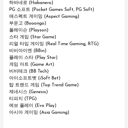
하바네로 (Habanero)
PG 소프트 (Pocket Games Soft, PG Soft)
애스펙트 게이밍 (Aspect Gaming)
부운고 (Booongo)
플레이슨 (Playson)
스타 게임 (Star Game)
리얼 타임 게이밍 (Real Time Gaming, RTG)
비비아이엔 (BBin)
플레이 스타 (Play Star)
게임 아트 (Game Art)
비비테크 (BB Tech)
아이소프트벳 (iSoft Bet)
탑 트렌드 게임 (Top Trend Game)
제네시스 (Genesis)
티피지 (TPG)
에보 플레이 (Evo Play)
아시아 게이밍 (Asia Gaming)