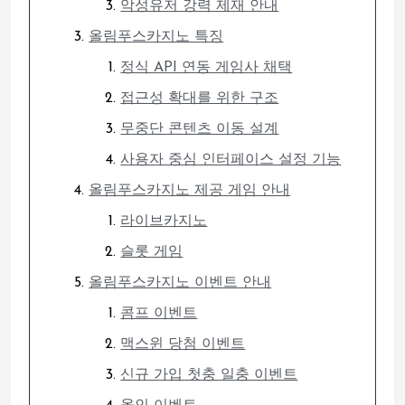
악성유저 강력 제재 안내
올림푸스카지노 특징
정식 API 연동 게임사 채택
접근성 확대를 위한 구조
무중단 콘텐츠 이동 설계
사용자 중심 인터페이스 설정 기능
올림푸스카지노 제공 게임 안내
라이브카지노
슬롯 게임
올림푸스카지노 이벤트 안내
콤프 이벤트
맥스윈 당첨 이벤트
신규 가입 첫충 일충 이벤트