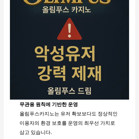
무관용 원칙에 기반한 운영
올림푸스카지노는 유저 확보보다도 정상적인
이용자의 환경 보호를 운영의 최우선 가치로
삼고 있습니다.