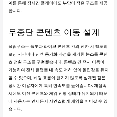
계를 통해 장시간 플레이에도 부담이 적은 구조를 제공
합니다.
무중단 콘텐츠 이동 설계
올림푸스는 슬롯과 라이브 콘텐츠 간의 전환 시 별도의
로딩 시간이나 잔액 동기화 과정을 제거한 논스톱 콘텐
츠 전환 구조를 구현했습니다. 콘텐츠 간 즉시 이동이
가능하여 전체 플랫폼 내 속도 저하 없이 몰입감을 유지
할 수 있으며, 베팅 흐름이 끊기지 않도록 설계된 점은
장시간 이용자에게 특히 만족도를 높여줍니다. 재접속
시에도 이전 콘텐츠와 게임 진행 상태가 유지되기 때문
에 사용자는 언제든지 자연스럽게 게임을 이어갈 수 있
습니다.