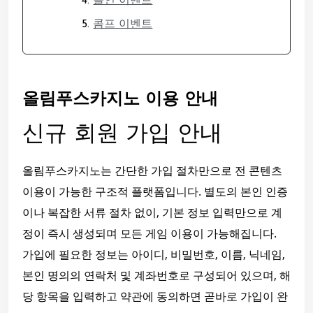
올인 이벤트
콤프 이벤트
올림푸스카지노 이용 안내
신규 회원 가입 안내
올림푸스카지노는 간단한 가입 절차만으로 전 콘텐츠
이용이 가능한 구조적 플랫폼입니다. 별도의 본인 인증
이나 복잡한 서류 절차 없이, 기본 정보 입력만으로 계
정이 즉시 생성되며 모든 게임 이용이 가능해집니다.
가입에 필요한 정보는 아이디, 비밀번호, 이름, 닉네임,
본인 명의의 연락처 및 계좌번호로 구성되어 있으며, 해
당 항목을 입력하고 약관에 동의하면 곧바로 가입이 완