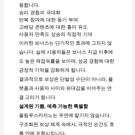
용합니다.
승리 경험의 극대화
반복 참여에 대한 동기 부여
고배당 콘텐츠에 대한 흥미 유도
사용자 만족도 상승의 직접적 기여
이러한 보너스는 단기적인 효과에 그치지 않
습니다. 실제 사용자들은 보너스 지급 이후에
도 높은 재접속률을 보이며, 성공 경험에 대한
긍정적 기억을 강화하게 됩니다.
결과적으로 보상은 단발성 수단이 아니라, 플
랫폼과 사용자 사이의 유대감을 이어주는 연
결 고리가 됩니다.
설계된 기쁨, 예측 가능한 특별함
올림푸스카지노는 우연에 맡기지 않습니다.
구조화된 보상 체계 속에서, 극적인 순간도 흐
름 안에 포함시킵니다.