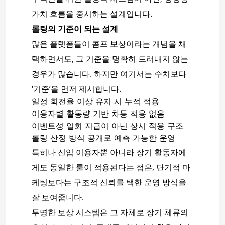
가치 흐름을 중시하는 설계입니다.
롤링의 기준이 되는 설계
많은 플랫폼들이 콤프 보상이라는 개념을 채
택하면서도, 그 기준을 명확히 드러내지 않는
경우가 많습니다. 하지만 여기서는 수치보다
‘기준’을 먼저 제시합니다.
일정 회전율 이상 유지 시 누적 적용
이용자별 활동량 기반 차등 적용 없음
이벤트성 일회 지급이 아닌 상시 적용 구조
롤링 산정 방식 공개로 예측 가능한 운영
특히나 신입 이용자뿐 아니라 장기 활동자에
게도 동일한 룰이 적용된다는 점은, 단기적 마
케팅보다는 구조적 신뢰를 택한 운영 방식을
잘 보여줍니다.
투명한 보상 시스템은 그 자체로 장기 체류의