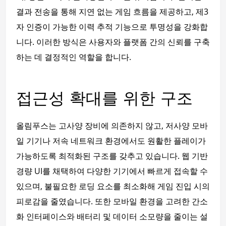
결과 전송을 통해 지연 없는 게임 흐름을 제공하고, 제3
자 인증이 가능한 이력 추적 기능으로 투명성을 강화합
니다. 이러한 방식은 사용자와 플랫폼 간의 신뢰를 구축
하는 데 결정적인 역할을 합니다.
접근성 확대를 위한 구조
올림푸스는 고사양 장비에 의존하지 않고, 저사양 모바
일 기기나 저속 네트워크 환경에서도 원활한 플레이가
가능하도록 최적화된 구조를 갖추고 있습니다. 웹 기반
경량 UI를 채택하여 다양한 기기에서 빠르게 접속할 수
있으며, 불필요한 로딩 요소를 최소화해 게임 진입 시의
피로감을 줄였습니다. 또한 모바일 환경을 고려한 간소
화 인터페이스와 배터리 및 데이터 소모량을 줄이는 설