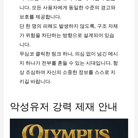
니다. 모든 사용자에게 동일한 수준의 경고와
보호를 제공합니다.
단 한 명의 피해도 발생하지 않도록, 구조 자체
가 위험을 차단하는 방향으로 설계되어 있습
니다.
무심코 클릭한 링크 하나, 의심 없이 넘긴 메시
지 하나가 전부를 흔들 수 있는 시대입니다. 항
상 조심하여 자신의 소중한 정보를 스스로 지
키길 바랍니다.
악성유저 강력 제재 안내