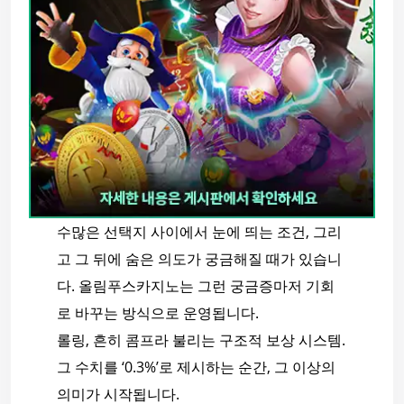
수많은 선택지 사이에서 눈에 띄는 조건, 그리
고 그 뒤에 숨은 의도가 궁금해질 때가 있습니
다. 올림푸스카지노는 그런 궁금증마저 기회
로 바꾸는 방식으로 운영됩니다.
롤링, 흔히 콤프라 불리는 구조적 보상 시스템.
그 수치를 ‘0.3%’로 제시하는 순간, 그 이상의
의미가 시작됩니다.