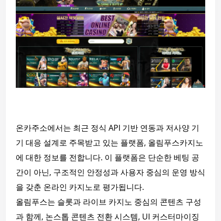
온카주소에서는 최근 정식 API 기반 연동과 저사양 기
기 대응 설계로 주목받고 있는 플랫폼, 올림푸스카지노
에 대한 정보를 전합니다. 이 플랫폼은 단순한 베팅 공
간이 아닌, 구조적인 안정성과 사용자 중심의 운영 방식
을 갖춘 온라인 카지노로 평가됩니다.
올림푸스는 슬롯과 라이브 카지노 중심의 콘텐츠 구성
과 함께, 논스톱 콘텐츠 전환 시스템, UI 커스터마이징