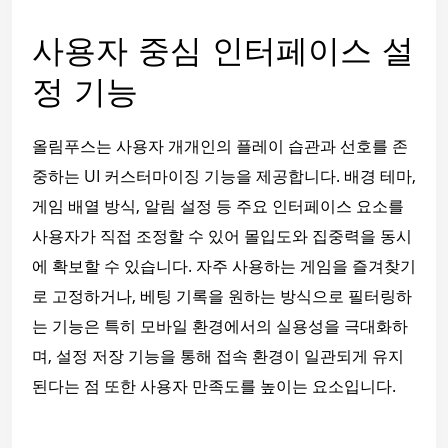
사용자 중심 인터페이스 설
정 기능
올림푸스는 사용자 개개인의 플레이 습관과 선호를 존
중하는 UI 커스터마이징 기능을 제공합니다. 배경 테마,
게임 배열 방식, 알림 설정 등 주요 인터페이스 요소를
사용자가 직접 조정할 수 있어 몰입도와 집중력을 동시
에 확보할 수 있습니다. 자주 사용하는 게임을 즐겨찾기
로 고정하거나, 베팅 기록을 원하는 방식으로 필터링하
는 기능은 특히 모바일 환경에서의 실용성을 극대화하
며, 설정 저장 기능을 통해 접속 환경이 일관되게 유지
된다는 점 또한 사용자 만족도를 높이는 요소입니다.