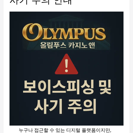
사기 주의 안내
누구나 접근할 수 있는 디지털 플랫폼이지만,