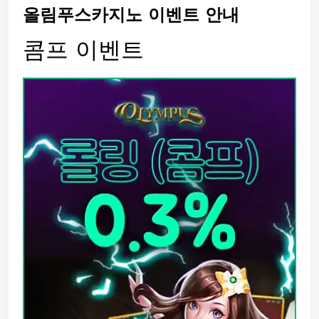
올림푸스카지노 이벤트 안내
콤프 이벤트