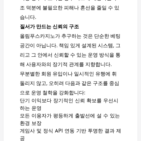
조 덕분에 불필요한 피해나 혼선을 줄일 수 있
습니다.
질서가 만드는 신뢰의 구조
올림푸스카지노가 추구하는 것은 단순한 베팅
공간이 아닙니다. 책임 있게 설계된 시스템, 그
리고 그 안에서 신뢰할 수 있는 운영 방식을 통
해 사용자와의 장기적 관계를 지향합니다.
무분별한 회원 유입이나 일시적인 유행에 휘
둘리지 않고, 오히려 다음과 같은 구조를 중심
으로 운영 철학을 강화합니다:
단기 이익보다 장기적인 신뢰 확보를 우선시
하는 운영
모든 이용자가 평등하게 출발선에 설 수 있는
환경 보장
게임사 및 정식 API 연동 기반 투명한 결과 제
공