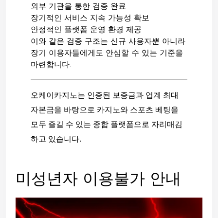
외부 기관을 통한 검증 완료
장기적인 서비스 지속 가능성 확보
안정적인 플랫폼 운영 환경 제공
이와 같은 검증 구조는 신규 사용자뿐 아니라
장기 이용자들에게도 안심할 수 있는 기준을
마련합니다.
오케이카지노는 인증된 보증금과 업계 최대
자본금을 바탕으로 카지노와 스포츠 베팅을
모두 즐길 수 있는 종합 플랫폼으로 자리매김
하고 있습니다.
미성년자 이용불가 안내