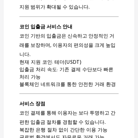
지원 범위가 확대될 수 있습니다.
코인 입출금 서비스 안내
코인 기반의 입출금은 신속하고 안정적인 거
래를 보장하며, 이용자의 편의성을 크게 높입
니다.
현재 지원 코인: 테더(USDT)
입출금 처리 속도: 기존 결제 수단보다 빠른
처리 가능
블록체인 네트워크를 통한 안전한 거래 환경
서비스 장점
코인 결제를 통해 이용자는 보다 투명하고 간
편한 입출금 절차를 경험할 수 있습니다.
복잡한 은행 절차 없이 간단한 이용 가능
글로벌 환경에서도 자유로운 거래 가능