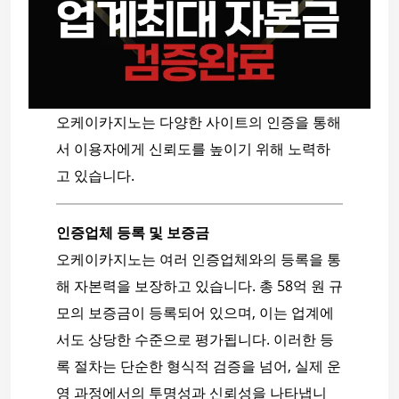
오케이카지노는 다양한 사이트의 인증을 통해
서 이용자에게 신뢰도를 높이기 위해 노력하
고 있습니다.
인증업체 등록 및 보증금
오케이카지노는 여러 인증업체와의 등록을 통
해 자본력을 보장하고 있습니다. 총 58억 원 규
모의 보증금이 등록되어 있으며, 이는 업계에
서도 상당한 수준으로 평가됩니다. 이러한 등
록 절차는 단순한 형식적 검증을 넘어, 실제 운
영 과정에서의 투명성과 신뢰성을 나타냅니