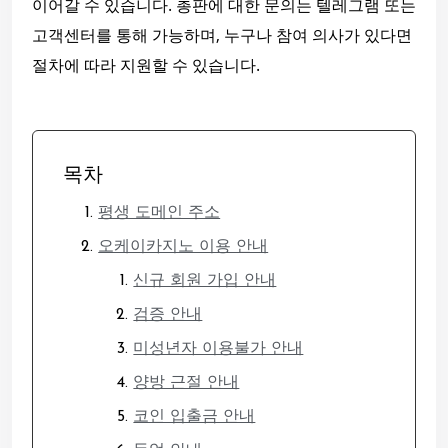
이어갈 수 있습니다. 총판에 대한 문의는 텔레그램 또는
고객센터를 통해 가능하며, 누구나 참여 의사가 있다면
절차에 따라 지원할 수 있습니다.
목차
평생 도메인 주소
오케이카지노 이용 안내
신규 회원 가입 안내
검증 안내
미성년자 이용불가 안내
양방 근절 안내
코인 입출금 안내