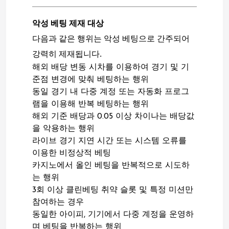
악성 베팅 제재 대상
다음과 같은 행위는 악성 베팅으로 간주되어
강력히 제재됩니다.
해외 배당 변동 시차를 이용하여 경기 및 기
준점 변경에 맞춰 베팅하는 행위
동일 경기 내 다중 계정 또는 자동화 프로그
램을 이용해 반복 베팅하는 행위
해외 기준 배당과 0.05 이상 차이나는 배당값
을 악용하는 행위
라이브 경기 지연 시간 또는 시스템 오류를
이용한 비정상적 베팅
카지노에서 올인 베팅을 반복적으로 시도하
는 행위
3회 이상 클린베팅 취약 슬롯 및 특정 미션만
참여하는 경우
동일한 아이피, 기기에서 다중 계정을 운영하
며 베팅을 반복하는 행위