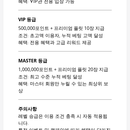
혜택: VIP관 전용 입장 가능
VIP 등급
500,000포인트 + 프리미엄 플릿 10장 지급
조건: 초고액 이용자, 누적 베팅 고액 달성
혜택: 전용 혜택과 고급 리워드 제공
MASTER 등급
1,000,000포인트 + 프리미엄 플릿 20장 지급
조건: 최고 수준 누적 베팅 달성
혜택: 마스터 회원만 누릴 수 있는 최상위 보
상
주의사항
레벨 승급은 이용 조건 충족 시 자동 적용됩
니다.