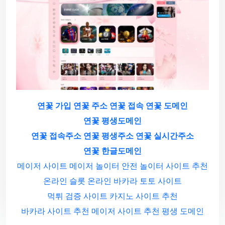
연꽃 가입
연꽃 주소
연꽃 접속
연꽃 도메인
연꽃 평생도메인
연꽃 접속주소
연꽃 평생주소
연꽃 실시간주소
연꽃 한글도메인
메이저 사이트
메이저 놀이터
안전 놀이터
사이트 추천
온라인 슬롯
온라인 바카라
토토 사이트
먹튀 검증 사이트
카지노 사이트 추천
바카라 사이트 추천
메이저 사이트 추천
평생 도메인