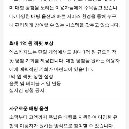
며 대형 당첨을 노리는 이용자들에게 주목받고 있습니
다. 다양한 배팅 옵션과 빠른 서비스 환경을 통해 누구
나 편리하게 참여할 수 있는 시스템을 갖추고 있습니다.
최대 1억 원 잭팟 보상
엑스카지노는 단일 게임에서도 최대 1억 원 규모의 잭
팟 당첨 기회를 제공합니다. 대형 당첨을 원하는 이용자
에게 매력적인 기회가 마련되어 있습니다.
1억 원 잭팟 상한 설정
슬롯 및 테이블 게임 연동
실시간 당첨 공지
자유로운 배팅 옵션
소액부터 고액까지 폭넓은 배팅을 지원하여 다양한 유
형의 이용자가 원하는 방식으로 참여할 수 있습니다.