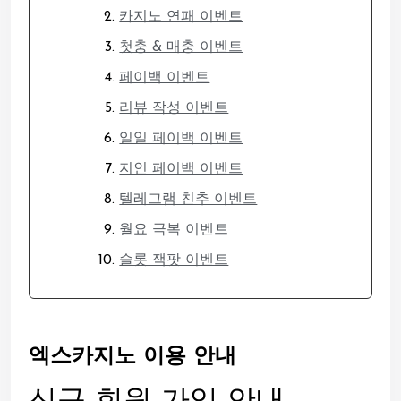
카지노 연패 이벤트
첫충 & 매충 이벤트
페이백 이벤트
리뷰 작성 이벤트
일일 페이백 이벤트
지인 페이백 이벤트
텔레그램 친추 이벤트
월요 극복 이벤트
슬롯 잭팟 이벤트
엑스카지노 이용 안내