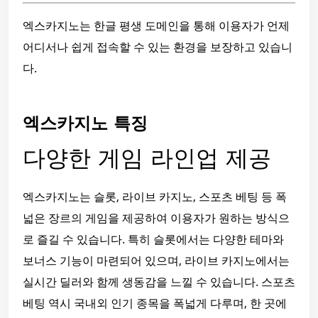
엑스카지노는 한글 평생 도메인을 통해 이용자가 언제
어디서나 쉽게 접속할 수 있는 환경을 보장하고 있습니
다.
엑스카지노 특징
다양한 게임 라인업 제공
엑스카지노는 슬롯, 라이브 카지노, 스포츠 베팅 등 폭
넓은 장르의 게임을 제공하여 이용자가 원하는 방식으
로 즐길 수 있습니다. 특히 슬롯에서는 다양한 테마와
보너스 기능이 마련되어 있으며, 라이브 카지노에서는
실시간 딜러와 함께 생동감을 느낄 수 있습니다. 스포츠
베팅 역시 국내외 인기 종목을 폭넓게 다루며, 한 곳에