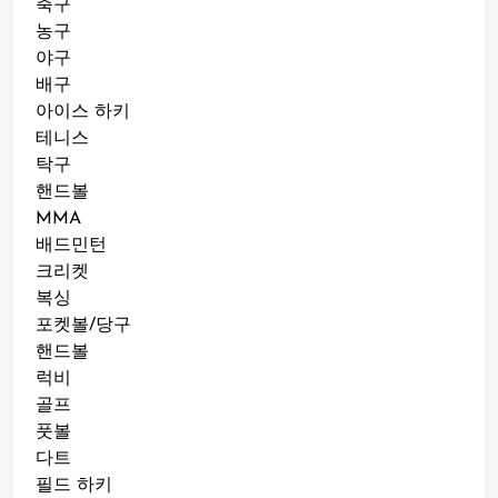
축구
농구
야구
배구
아이스 하키
테니스
탁구
핸드볼
MMA
배드민턴
크리켓
복싱
포켓볼/당구
핸드볼
럭비
골프
풋볼
다트
필드 하키