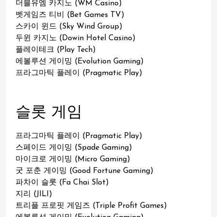
더블유엠 카지노 (WM Casino)
벳게임즈 티비 (Bet Games TV)
스카이 윈드 (Sky Wind Group)
두윈 카지노 (Dowin Hotel Casino)
플레이테크 (Play Tech)
에볼루션 게이밍 (Evolution Gaming)
프라그마틱 플레이 (Pragmatic Play)
슬롯 게임
프라그마틱 플레이 (Pragmatic Play)
스페이드 게이밍 (Spade Gaming)
마이크로 게이밍 (Micro Gaming)
굿 포춘 게이밍 (Good Fortune Gaming)
파차이 슬롯 (Fa Chai Slot)
지리 (JILI)
트리플 프로핏 게임즈 (Triple Profit Games)