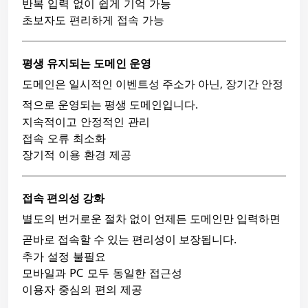
반복 입력 없이 쉽게 기억 가능
초보자도 편리하게 접속 가능
평생 유지되는 도메인 운영
도메인은 일시적인 이벤트성 주소가 아닌, 장기간 안정
적으로 운영되는 평생 도메인입니다.
지속적이고 안정적인 관리
접속 오류 최소화
장기적 이용 환경 제공
접속 편의성 강화
별도의 번거로운 절차 없이 언제든 도메인만 입력하면
곧바로 접속할 수 있는 편리성이 보장됩니다.
추가 설정 불필요
모바일과 PC 모두 동일한 접근성
이용자 중심의 편의 제공