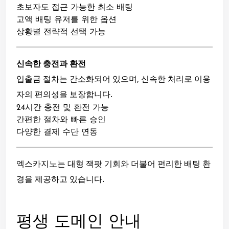
초보자도 접근 가능한 최소 배팅
고액 배팅 유저를 위한 옵션
상황별 전략적 선택 가능
신속한 충전과 환전
입출금 절차는 간소화되어 있으며, 신속한 처리로 이용
자의 편의성을 보장합니다.
24시간 충전 및 환전 가능
간편한 절차와 빠른 승인
다양한 결제 수단 연동
엑스카지노는 대형 잭팟 기회와 더불어 편리한 배팅 환
경을 제공하고 있습니다.
평생 도메인 안내