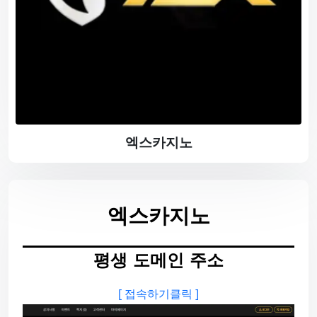
엑스카지노
엑스카지노
평생 도메인 주소
[ 접속하기클릭 ]