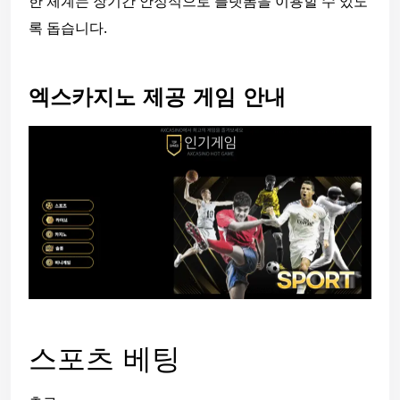
한 체계는 장기간 안정적으로 플랫폼을 이용할 수 있도
록 돕습니다.
엑스카지노 제공 게임 안내
스포츠 베팅