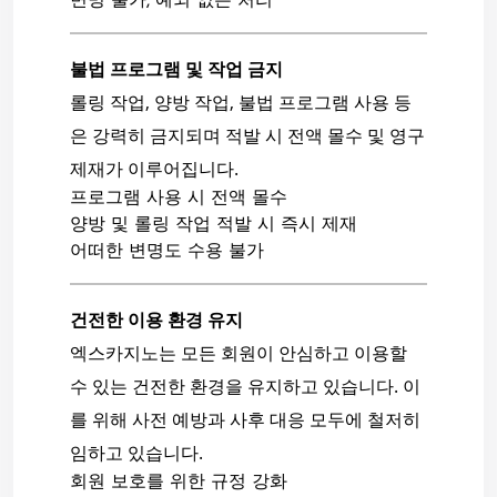
변명 불가, 예외 없는 처리
불법 프로그램 및 작업 금지
롤링 작업, 양방 작업, 불법 프로그램 사용 등
은 강력히 금지되며 적발 시 전액 몰수 및 영구
제재가 이루어집니다.
프로그램 사용 시 전액 몰수
양방 및 롤링 작업 적발 시 즉시 제재
어떠한 변명도 수용 불가
건전한 이용 환경 유지
엑스카지노는 모든 회원이 안심하고 이용할
수 있는 건전한 환경을 유지하고 있습니다. 이
를 위해 사전 예방과 사후 대응 모두에 철저히
임하고 있습니다.
회원 보호를 위한 규정 강화