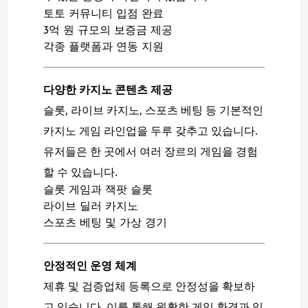
토토 커뮤니티 입점 완료
3억 원 규모의 보증금 제공
각종 플랫폼과 연동 지원
다양한 카지노 콘텐츠 제공
슬롯, 라이브 카지노, 스포츠 베팅 등 기본적인
카지노 게임 라인업을 두루 갖추고 있습니다.
유저들은 한 곳에서 여러 장르의 게임을 경험
할 수 있습니다.
슬롯 게임과 잭팟 슬롯
라이브 딜러 카지노
스포츠 베팅 및 가상 경기
안정적인 운영 체계
제휴 및 검증업체 등록으로 안정성을 확보하
고 있습니다. 이를 통해 원활한 게임 환경과 입