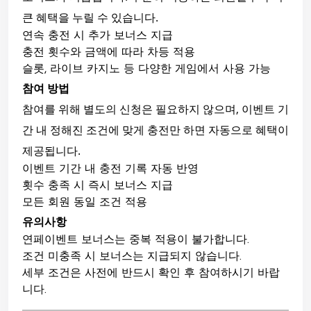
큰 혜택을 누릴 수 있습니다.
연속 충전 시 추가 보너스 지급
충전 횟수와 금액에 따라 차등 적용
슬롯, 라이브 카지노 등 다양한 게임에서 사용 가능
참여 방법
참여를 위해 별도의 신청은 필요하지 않으며, 이벤트 기
간 내 정해진 조건에 맞게 충전만 하면 자동으로 혜택이
제공됩니다.
이벤트 기간 내 충전 기록 자동 반영
횟수 충족 시 즉시 보너스 지급
모든 회원 동일 조건 적용
유의사항
연페이벤트 보너스는 중복 적용이 불가합니다.
조건 미충족 시 보너스는 지급되지 않습니다.
세부 조건은 사전에 반드시 확인 후 참여하시기 바랍
니다.