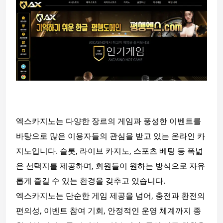
엑스카지노는 다양한 장르의 게임과 풍성한 이벤트를
바탕으로 많은 이용자들의 관심을 받고 있는 온라인 카
지노입니다. 슬롯, 라이브 카지노, 스포츠 베팅 등 폭넓
은 선택지를 제공하며, 회원들이 원하는 방식으로 자유
롭게 즐길 수 있는 환경을 갖추고 있습니다.
엑스카지노는 단순한 게임 제공을 넘어, 충전과 환전의
편의성, 이벤트 참여 기회, 안정적인 운영 체계까지 종