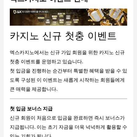
카지노 신규 첫충 이벤트
엑스카지노에서는 신규 가입 회원을 위한 카지노 신규
첫충 이벤트를 운영하고 있습니다.
첫 입금을 진행하는 순간부터 특별한 혜택을 받을 수 있
도록 구성된 이 이벤트는 새롭게 시작하는 회원들에게
큰 매력을 제공합니다.
첫 입금 보너스 지급
신규 회원이 처음으로 입금을 완료하면 즉시 보너스가
지급됩니다. 이는 초기 자금을 더욱 넉넉하게 활용할 수
있는 기회가 됩니다.