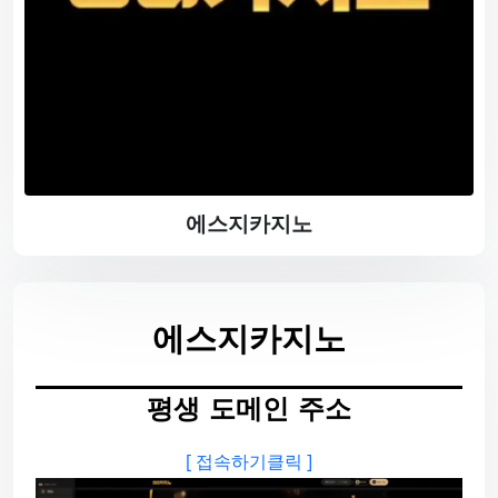
에스지카지노
에스지카지노
평생 도메인 주소
[ 접속하기클릭 ]