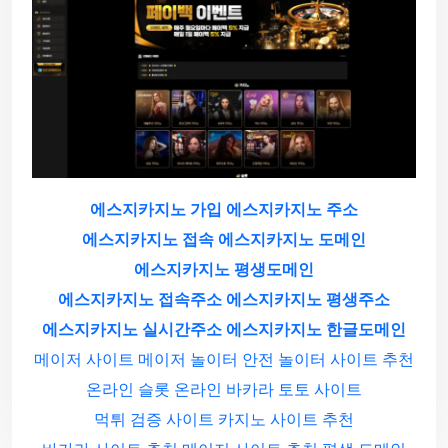
에스지카지노 가입
에스지카지노 주소
에스지카지노 접속
에스지카지노 도메인
에스지카지노 평생도메인
에스지카지노 접속주소
에스지카지노 평생주소
에스지카지노 실시간주소
에스지카지노 한글도메인
메이저 사이트
메이저 놀이터
안전 놀이터
사이트 추천
온라인 슬롯
온라인 바카라
토토 사이트
먹튀 검증 사이트
카지노 사이트 추천