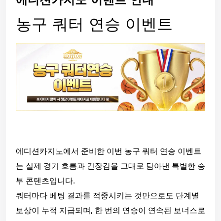
에디션카지노 이벤트 안내
농구 쿼터 연승 이벤트
에디션카지노에서 준비한 이번 농구 쿼터 연승 이벤트
는 실제 경기 흐름과 긴장감을 그대로 담아낸 특별한 승
부 콘텐츠입니다.
쿼터마다 베팅 결과를 적중시키는 것만으로도 단계별
보상이 누적 지급되며, 한 번의 연승이 연속된 보너스로