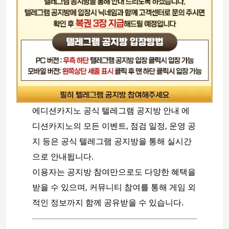
에디션카지노 공식 텔레그램 공지방 안내 에
디션카지노의 모든 이벤트, 점검 일정, 운영 공
지 등은 공식 텔레그램 공지방을 통해 실시간
으로 안내됩니다.
이용자는 공지방 참여만으로도 다양한 혜택을
받을 수 있으며, 커뮤니티 참여를 통해 게임 외
적인 정보까지 함께 공유받을 수 있습니다.