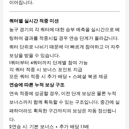
이어집니다.
쿼터별 실시간 적중 미션
농구 경기의 각 쿼터에 대한 승부 예측을 실시간으로 베
팅하여 결과를 적중시킬 경우 연승 단계가 올라갑니다.
쿼터 단위로 나뉘기 때문에 더 빠르게 참여하고 더 자주
보상을 받을 수 있습니다.
1쿼터부터 4쿼터까지 단계별 참여 가능
각 쿼터 적중 시 보너스 포인트 지급
모든 쿼터 적중 시 추가 배당 + 스페셜 복권 제공
연승에 따른 누적 보상 구조
연속 적중에 성공할 경우, 이전 단계 보상은 물론 누적
보너스까지 함께 획득할 수 있는 구조입니다. 중간에 실
패하더라도 획득한 구간까지의 보상은 자동 정산됩니
다.
2연승 시: 기본 보너스 + 추가 배당 1.1배