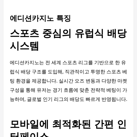
에디션카지노 특징
스포츠 중심의 유럽식 배당
시스템
에디션카지노는 전 세계 스포츠 리그를 기반으로 한 유
럽식 배당 구조를 도입해, 직관적이고 투명한 스포츠 베
팅 환경을 제공합니다. 실시간 오즈 변동과 다양한 마켓
구성을 통해 유저는 경기 흐름에 맞춘 전략적 베팅이 가
능하며, 글로벌 인기 리그의 배당도 빠르게 반영됩니다.
모바일에 최적화된 간편 인