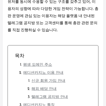
유저를 동시에 수용할 수 있는 구조를 갖추고 있어, 이
용자의 성향에 따라 다양한 게임 전략이 가능합니다. 총
판 운영에 관심 있는 이용자는 해당 플랫폼 내 안내된
텔레그램 공지방 또는 고객센터를 통해 총판 관련 문의
를 직접 진행하실 수 있습니다.
목차
평생 도메인 주소
에디션카지노 이용 안내
신규 회원 가입 안내
해외 배당 안내
텔레그램 공지방 안내
에디션카지노 특징