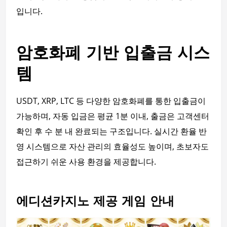
입니다.
암호화폐 기반 입출금 시스
템
USDT, XRP, LTC 등 다양한 암호화폐를 통한 입출금이
가능하며, 자동 입금은 평균 1분 이내, 출금은 고객센터
확인 후 수 분 내 완료되는 구조입니다. 실시간 환율 반
영 시스템으로 자산 관리의 효율성도 높이며, 초보자도
접근하기 쉬운 사용 환경을 제공합니다.
에디션카지노 제공 게임 안내