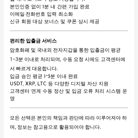
본인인증 없이 1분 내 간편 가입 완료
이메일·전화번호 입력 최소화
신규 회원 대상 보너스 및 쿠폰 상시 제공
편리한 입출금 서비스
암호화폐 및 국내외 전자지갑을 통한 입출금이 평균
1~3분 이내로 처리되며, 수동 요청 시에도 고객센터에
서 빠르게 대응합니다.
입금 승인 평균 1~3분 이내 완료
USDT, XRP, LTC 등 다양한 디지털 자산 지원
고객센터 연계 수동 정산 및 입금 오류 처리 시스템 운
영
모든 선택은 본인의 책임과 판단에 따라 이루어져야 하
며, 정보는 참고용으로 활용되어야 합니다.