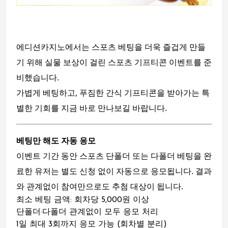
에디션카지노에서는 스포츠 베팅을 더욱 즐겁게 만들
기 위해 실물 보상이 걸린 스포츠 기프티콘 이벤트를 준
비했습니다.
가볍게 베팅하고, 푸짐한 간식 기프티콘을 받아가는 특
별한 기회를 지금 바로 만나보길 바랍니다.
베팅만 해도 자동 응모
이벤트 기간 동안 스포츠 단폴더 또는 다폴더 베팅을 완
료한 유저는 별도 신청 없이 자동으로 응모됩니다. 결과
와 관계없이 참여만으로도 추첨 대상이 됩니다.
최소 베팅 금액: 회차당 5,000원 이상
단폴더·다폴더 관계없이 모두 응모 처리
1일 최대 3회까지 응모 가능 (회차별 분리)