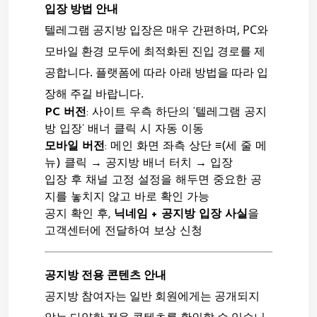
입장 방법 안내
텔레그램 공지방 입장은 매우 간편하며, PC와
모바일 환경 모두에 최적화된 진입 경로를 제
공합니다. 플랫폼에 따라 아래 방법을 따라 입
장해 주길 바랍니다.
PC 버전
: 사이트 우측 하단의 ‘텔레그램 공지
방 입장’ 배너 클릭 시 자동 이동
모바일 버전
: 메인 화면 좌측 상단 ≡(세 줄 메
뉴) 클릭 → 공지방 배너 터치 → 입장
입장 후 채널 고정 설정을 해두면 중요한 공
지를 놓치지 않고 바로 확인 가능
공지 확인 후,
닉네임 + 공지방 입장 사실
을
고객센터에 전달하여 보상 신청
공지방 전용 콘텐츠 안내
공지방 참여자는 일반 회원에게는 공개되지