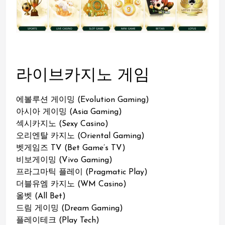
라이브카지노 게임
에볼루션 게이밍 (Evolution Gaming)
아시아 게이밍 (Asia Gaming)
섹시카지노 (Sexy Casino)
오리엔탈 카지노 (Oriental Gaming)
벳게임즈 TV (Bet Game’s TV)
비보게이밍 (Vivo Gaming)
프라그마틱 플레이 (Pragmatic Play)
더블유엠 카지노 (WM Casino)
올벳 (All Bet)
드림 게이밍 (Dream Gaming)
플레이테크 (Play Tech)