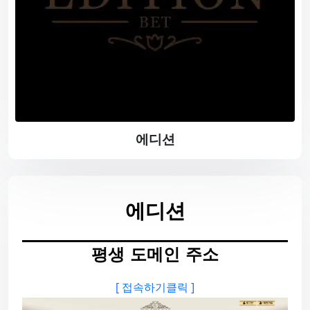
에디션
에디션
평생 도메인 주소
[ 접속하기클릭 ]