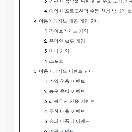
간편한 접속을 위한 한글 주소 도메인 
다양한 프로모션과 수동 신청 방식의 
야옹이카지노 제공 게임 안내
라이브카지노 게임
온라인 슬롯 게임
미니 게임
스포츠
야옹이카지노 이벤트 안내
가입 첫충 이벤트
농구 올킬 이벤트
레볼루션 인증 이벤트
무한 매충 이벤트
슈퍼 다폴더 이벤트
야구 이벤트