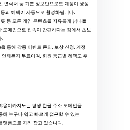
호, 연락처 등 기본 정보만으로도 계정이 생성
트 등의 혜택이 자동으로 활성화됩니다.
슬롯 등 모든 게임 콘텐츠를 자유롭게 넘나들
기반 도메인으로 접속이 간편하다는 점에서 초보
.
을 통해 각종 이벤트 문의, 보상 신청, 계정
 언제든지 무료이며, 회원 등급별 혜택도 추
야옹이카지노는 평생 한글 주소 도메인을
통해 누구나 쉽고 빠르게 접근할 수 있는
플랫폼으로 자리 잡고 있습니다.