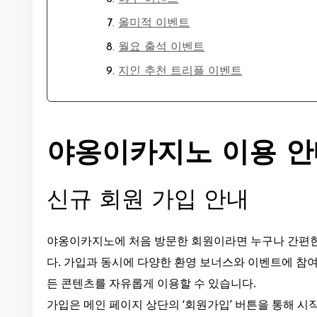
올미적 이벤트
월요 출석 이벤트
지인 추천 트리플 이벤트
야옹이카지노 이용 안
신규 회원 가입 안내
야옹이카지노에 처음 방문한 회원이라면 누구나 간편한
다. 가입과 동시에 다양한 환영 보너스와 이벤트에 참여
든 콘텐츠를 자유롭게 이용할 수 있습니다.
가입은 메인 페이지 상단의 ‘회원가입’ 버튼을 통해 시