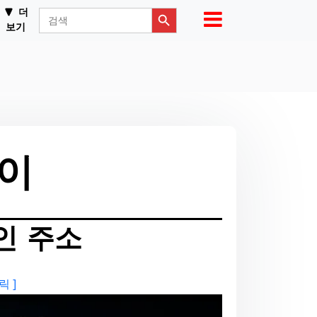
검색 버튼
검
더
색:
보기
이
인 주소
릭 ]