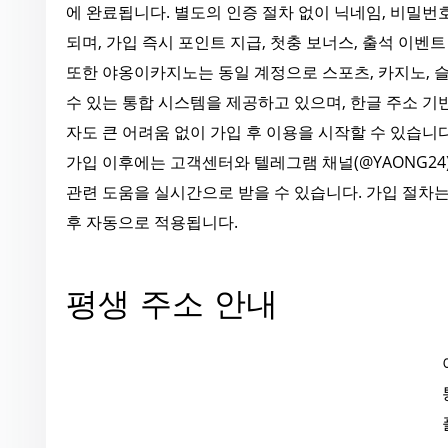
에 완료됩니다. 별도의 인증 절차 없이 닉네임, 비밀번
되며, 가입 즉시 포인트 지급, 첫충 보너스, 출석 이벤
또한 야옹이카지노는 동일 계정으로 스포츠, 카지노, 
수 있는 통합 시스템을 제공하고 있으며, 한글 주소 
자도 큰 어려움 없이 가입 후 이용을 시작할 수 있습니다
가입 이후에는 고객센터와 텔레그램 채널(@YAONG24)
관련 도움을 실시간으로 받을 수 있습니다. 가입 절차는
후 자동으로 적용됩니다.
평생 주소 안내