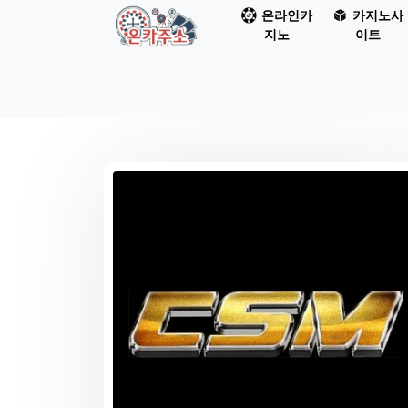
온라인카
카지노사
지노
이트