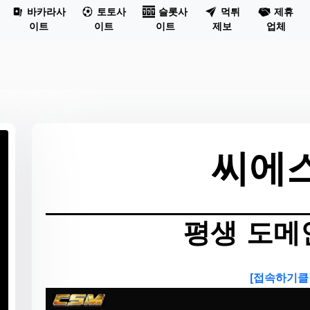
바카라사
토토사
슬롯사
먹튀
제휴
이트
이트
이트
제보
업체
씨에
평생 도메
[
접속하기클