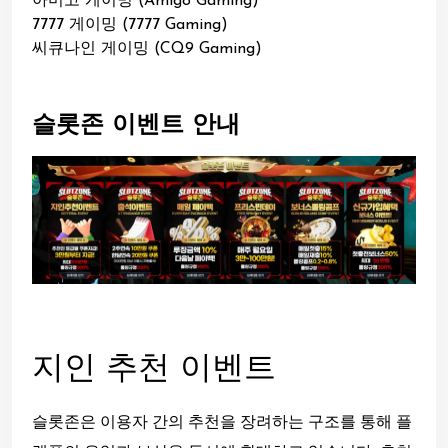
아미고 게이밍 (Amigo Gaming)
7777 게이밍 (7777 Gaming)
씨큐나인 게이밍 (CQ9 Gaming)
슬롯존 이벤트 안내
지인 추천 이벤트
슬롯존은 이용자 간의 추천을 장려하는 구조를 통해 플