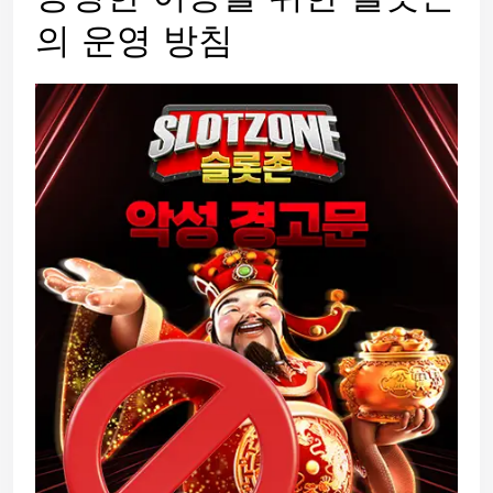
의 운영 방침