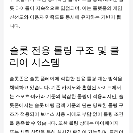
롯 타이틀이 지속적으로 입점되며, 이는 플랫폼의 게임
신선도와 이용자 만족도를 동시에 유지하는 기반이 됩
니다.
슬롯 전용 롤링 구조 및 클
리어 시스템
슬롯존은 슬롯 플레이에 적합한 전용 롤링 계산 방식을
채택하고 있습니다. 기존 카지노와 혼합된 사이트에서
는 스포츠·바카라 기준의 복잡한 롤링이 적용되지만, 슬
롯존에서는 슬롯 베팅 금액 기준의 단순 명료한 롤링 구
조가 적용되어 보너스 사용 시에도 부담 없이 롤링 조건
을 충족할 수 있습니다. 또한 롤링 상태는 마이페이지
또는 채팅 상담을 통해 실시간 확인이 가능하며, 클리어