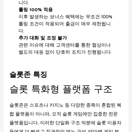
니다.
롤링 100% 적용
이후 발생하는 보너스 혜택에는 무조건 100%
롤링 조건이 적용되어 출금이 매우 제한됩니
다.
추가 대화 및 조정 불가
관련 이슈에 대해 고객센터를 통한 협상이나
별도의 대응 없이 단호히 조치가 진행됩니다.
슬롯존 특징
슬롯 특화형 플랫폼 구조
슬롯존은 스포츠나 카지노 등 다양한 종목이 혼합된 복
합 플랫폼이 아니라, 오직 슬롯 게임에만 집중한 전문
플랫폼입니다. 이러한 단일화 구조 덕분에 슬롯 이용자
들에게 더 빠르고 직관적인 메뉴 구성, 테마별 게임 분