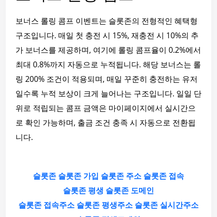
보너스 롤링 콤프 이벤트는 슬롯존의 전형적인 혜택형
구조입니다. 매일 첫 충전 시 15%, 재충전 시 10%의 추
가 보너스를 제공하며, 여기에 롤링 콤프율이 0.2%에서
최대 0.8%까지 자동으로 누적됩니다. 해당 보너스는 롤
링 200% 조건이 적용되며, 매일 꾸준히 충전하는 유저
일수록 누적 보상이 크게 늘어나는 구조입니다. 일일 단
위로 적립되는 콤프 금액은 마이페이지에서 실시간으
로 확인 가능하며, 출금 조건 충족 시 자동으로 전환됩
니다.
슬롯존
슬롯존 가입
슬롯존 주소
슬롯존 접속
슬롯존 평생
슬롯존 도메인
슬롯존 접속주소
슬롯존 평생주소
슬롯존 실시간주소