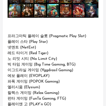
프라그마틱 플레이 슬롯 (Pragmatic Play Slot)
플레이 스타 (Play Star)
넷엔트 (NetEnt)
레드 타이거 (Red Tiger)
노 리밋 시티 (No Limit City)
빅 타임 게이밍 (Big Time Gaming, BTG)
이그드라실 게이밍 (Yggdrasil Gaming)
에보 플레이 (EVOPLAY)
파폭 게이밍 (POPOK Gaming)
엘리시움 (Elysium)
릴렉스 게이밍 (Relax Gaming)
펀타 게이밍 (FunTa Gaming, FTG)
플레이앤 고 (PLAY’n GO)