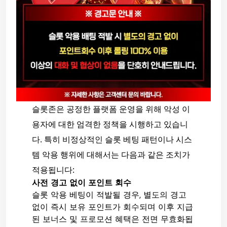
슬롯존은 공정한 플랫폼 운영을 위해 악성 이
용자에 대한 엄격한 정책을 시행하고 있습니
다. 특히 비정상적인 슬롯 베팅 패턴이나 시스
템 악용 행위에 대해서는 다음과 같은 조치가
적용됩니다:
사전 경고 없이 포인트 회수
슬롯 악용 베팅이 적발될 경우, 별도의 경고
없이 즉시 보유 포인트가 회수되며 이후 지급
된 보너스 및 프로모션 혜택은 전면 무효화됩