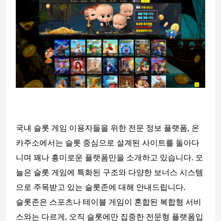
국내 슬롯 게임 이용자들을 위한 전문 정보 플랫폼, 온
카주소에서는 슬롯 중심으로 설계된 사이트를 돌아다
니며 꽤나 흥미로운 플랫폼만을 소개하고 있습니다. 오
늘은 슬롯 게임에 특화된 구조와 다양한 보너스 시스템
으로 주목받고 있는 슬롯존에 대해 안내드립니다.
슬롯존은 스포츠나 테이블 게임이 혼합된 복합형 서비
스와는 다르게, 오직 슬롯에만 집중한 전문형 플랫폼입