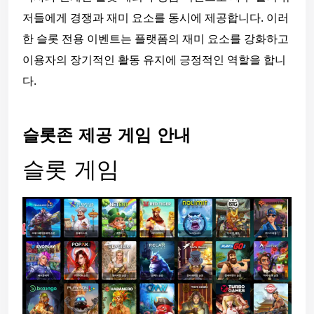
저들에게 경쟁과 재미 요소를 동시에 제공합니다. 이러
한 슬롯 전용 이벤트는 플랫폼의 재미 요소를 강화하고
이용자의 장기적인 활동 유지에 긍정적인 역할을 합니
다.
슬롯존 제공 게임 안내
슬롯 게임