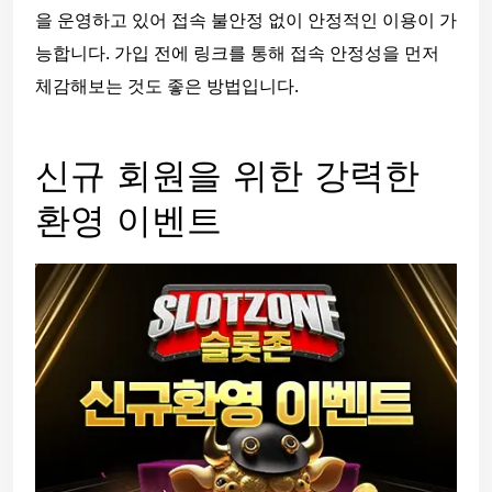
을 운영하고 있어 접속 불안정 없이 안정적인 이용이 가
능합니다. 가입 전에 링크를 통해 접속 안정성을 먼저
체감해보는 것도 좋은 방법입니다.
신규 회원을 위한 강력한
환영 이벤트