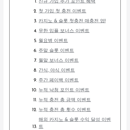
신규 가입 추가 포인트 혜택
첫 가입 첫 충전 이벤트
카지노 & 슬롯 첫충전 매충전 업!
무한 입플 보너스 이벤트
월요병 이벤트
주말 슬롯 이벤트
월말 보너스 이벤트
간식, 야식 이벤트
주간 페이백 이벤트
누적 낙첨 포인트 이벤트
누적 충전 총 금액 이벤트
누적 충전 총 횟수 이벤트
해외 카지노 & 슬롯 수익 달성 이벤
트