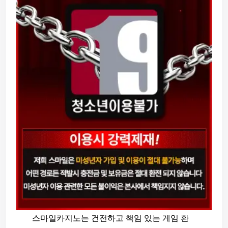
스마일카지노는 건전하고 책임 있는 게임 환