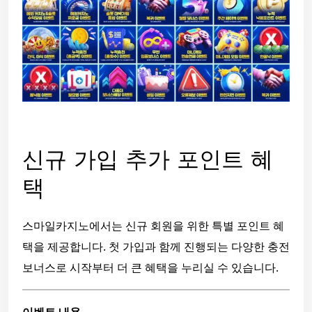
신규 가입 추가 포인트 혜
택
스마일카지노에서는 신규 회원을 위한 특별 포인트 혜
택을 제공합니다. 첫 가입과 함께 진행되는 다양한 충전
보너스로 시작부터 더 큰 혜택을 누리실 수 있습니다.
이벤트 내용