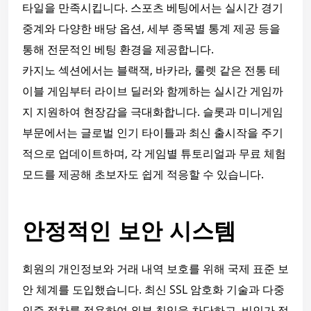
타일을 만족시킵니다. 스포츠 베팅에서는 실시간 경기
중계와 다양한 배당 옵션, 세부 종목별 통계 제공 등을
통해 전문적인 베팅 환경을 제공합니다.
카지노 섹션에서는 블랙잭, 바카라, 룰렛 같은 전통 테
이블 게임부터 라이브 딜러와 함께하는 실시간 게임까
지 지원하여 현장감을 극대화합니다. 슬롯과 미니게임
부문에서는 글로벌 인기 타이틀과 최신 출시작을 주기
적으로 업데이트하며, 각 게임별 튜토리얼과 무료 체험
모드를 제공해 초보자도 쉽게 적응할 수 있습니다.
안정적인 보안 시스템
회원의 개인정보와 거래 내역 보호를 위해 국제 표준 보
안 체계를 도입했습니다. 최신 SSL 암호화 기술과 다중
인증 절차를 적용하여 외부 침입을 차단하고, 비인가 접