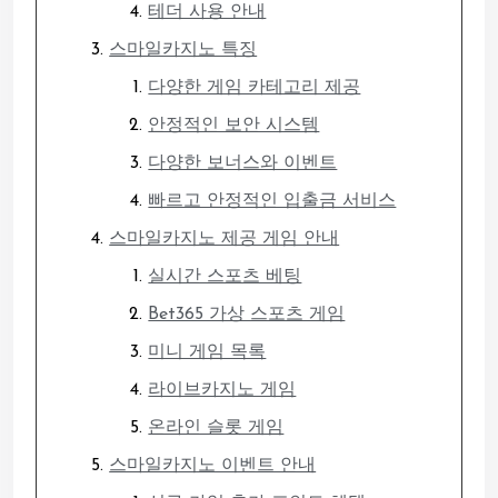
테더 사용 안내
스마일카지노 특징
다양한 게임 카테고리 제공
안정적인 보안 시스템
다양한 보너스와 이벤트
빠르고 안정적인 입출금 서비스
스마일카지노 제공 게임 안내
실시간 스포츠 베팅
Bet365 가상 스포츠 게임
미니 게임 목록
라이브카지노 게임
온라인 슬롯 게임
스마일카지노 이벤트 안내