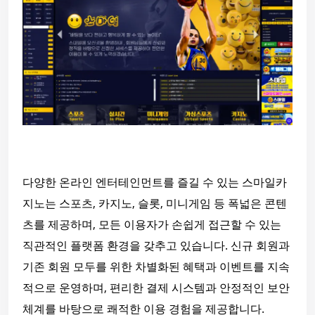
다양한 온라인 엔터테인먼트를 즐길 수 있는 스마일카
지노는 스포츠, 카지노, 슬롯, 미니게임 등 폭넓은 콘텐
츠를 제공하며, 모든 이용자가 손쉽게 접근할 수 있는
직관적인 플랫폼 환경을 갖추고 있습니다. 신규 회원과
기존 회원 모두를 위한 차별화된 혜택과 이벤트를 지속
적으로 운영하며, 편리한 결제 시스템과 안정적인 보안
체계를 바탕으로 쾌적한 이용 경험을 제공합니다.