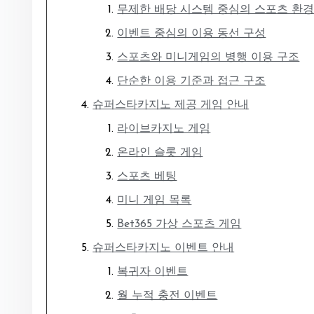
무제한 배당 시스템 중심의 스포츠 환
이벤트 중심의 이용 동선 구성
스포츠와 미니게임의 병행 이용 구조
단순한 이용 기준과 접근 구조
슈퍼스타카지노 제공 게임 안내
라이브카지노 게임
온라인 슬롯 게임
스포츠 베팅
미니 게임 목록
Bet365 가상 스포츠 게임
슈퍼스타카지노 이벤트 안내
복귀자 이벤트
월 누적 충전 이벤트