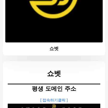
쇼벳
쇼벳
평생 도메인 주소
[ 접속하기클릭 ]