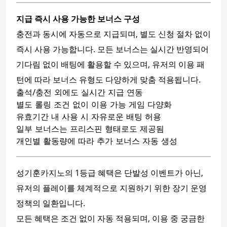
지급 즉시 사용 가능한 보너스 구성
충전과 동시에 자동으로 지급되며, 별도 신청 절차 없이
즉시 사용 가능합니다. 모든 보너스는 실시간 반영되어
기다림 없이 배팅에 활용할 수 있으며, 유저의 이용 패
턴에 따라 보너스 유형도 다양하게 맞춤 적용됩니다.
출석/충전 외에도 실시간 지급 연동
별도 롤링 조건 없이 이용 가능 게임 다양화
유효기간 내 사용 시 자유로운 배팅 허용
일부 보너스는 프리스핀 형태로도 제공됨
개인별 활동량에 따라 추가 보너스 자동 생성
성기훈카지노의 1등급 혜택은 단발성 이벤트가 아닌,
유저의 플레이를 체계적으로 지원하기 위한 장기 운영
정책의 일환입니다.
모든 혜택은 조건 없이 자동 적용되며, 이용 중 궁금한