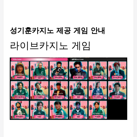
성기훈카지노 제공 게임 안내
라이브카지노 게임