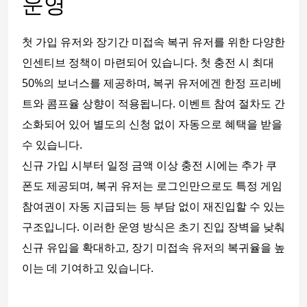
운영
첫 가입 유저와 장기간 미접속 복귀 유저를 위한 다양한
인센티브 정책이 마련되어 있습니다. 첫 충전 시 최대
50%의 보너스를 제공하며, 복귀 유저에겐 한정 프리베
트와 콤프율 상향이 적용됩니다. 이벤트 참여 절차도 간
소화되어 있어 별도의 신청 없이 자동으로 혜택을 받을
수 있습니다.
신규 가입 시부터 일정 금액 이상 충전 시에는 추가 쿠
폰도 제공되며, 복귀 유저는 로그인만으로도 특정 게임
참여권이 자동 지급되는 등 부담 없이 재진입할 수 있는
구조입니다. 이러한 운영 방식은 초기 진입 장벽을 낮춰
신규 유입을 확대하고, 장기 미접속 유저의 복귀율을 높
이는 데 기여하고 있습니다.