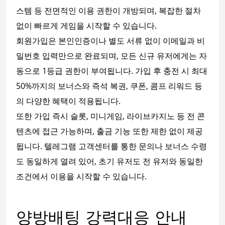
스템 등 전면적인 이용 권한이 개방되며, 복잡한 절차
없이 빠르게 게임을 시작할 수 있습니다.
회원가입은 본인인증이나 별도 서류 없이 이메일과 비
밀번호 입력만으로 완료되며, 모든 신규 유저에게는 자
동으로 1등급 권한이 부여됩니다. 가입 후 충전 시 최대
50%까지의 보너스와 즉석 복권, 쿠폰, 콤프 리워드 등
의 다양한 혜택이 적용됩니다.
또한 가입 즉시 슬롯, 미니게임, 라이브카지노 등 전 콘
텐츠에 접근 가능하며, 출금 기능 또한 제한 없이 제공
됩니다. 텔레그램 고객센터를 통한 문의나 보너스 수령
도 동일하게 열려 있어, 초기 유저도 전 유저와 동일한
조건에서 이용을 시작할 수 있습니다.
양방배팅 강력대응 안내