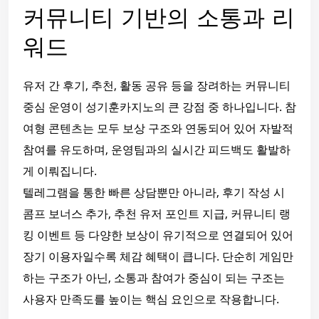
커뮤니티 기반의 소통과 리
워드
유저 간 후기, 추천, 활동 공유 등을 장려하는 커뮤니티
중심 운영이 성기훈카지노의 큰 강점 중 하나입니다. 참
여형 콘텐츠는 모두 보상 구조와 연동되어 있어 자발적
참여를 유도하며, 운영팀과의 실시간 피드백도 활발하
게 이뤄집니다.
텔레그램을 통한 빠른 상담뿐만 아니라, 후기 작성 시
콤프 보너스 추가, 추천 유저 포인트 지급, 커뮤니티 랭
킹 이벤트 등 다양한 보상이 유기적으로 연결되어 있어
장기 이용자일수록 체감 혜택이 큽니다. 단순히 게임만
하는 구조가 아닌, 소통과 참여가 중심이 되는 구조는
사용자 만족도를 높이는 핵심 요인으로 작용합니다.