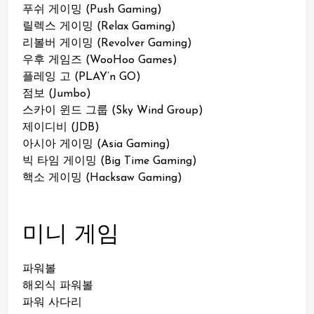
푸쉬 게이밍 (Push Gaming)
릴렉스 게이밍 (Relax Gaming)
리볼버 게이밍 (Revolver Gaming)
우후 게임즈 (WooHoo Games)
플레잉 고 (PLAY’n GO)
점보 (Jumbo)
스카이 윈드 그룹 (Sky Wind Group)
제이디비 (JDB)
아시아 게이밍 (Asia Gaming)
빅 타임 게이밍 (Big Time Gaming)
핵소 게이밍 (Hacksaw Gaming)
미니 게임
파워볼
해외식 파워볼
파워 사다리