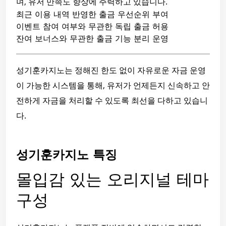
며, 유저 만족도 향상에 주력하고 있습니다.
최근 이용 내역 반영한 출금 우선순위 부여
이벤트 참여 여부와 무관한 독립 출금 허용
잔여 보너스와 무관한 출금 기능 분리 운영
성기훈카지노는 정해진 한도 없이 자유로운 자금 운영
이 가능한 시스템을 통해, 유저가 언제든지 신속하고 안
전하게 자금을 처리할 수 있도록 최선을 다하고 있습니
다.
성기훈카지노 특징
몰입감 있는 오리지널 테마
구성