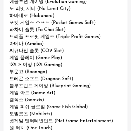
에볼루션 게이밍 (Evolution Gaming)
노 리밋 시티 (No Limit City)
하바네로 (Habanero)
포켓 게임즈 소프트 (Pocket Games Soft)
파차이 슬롯 (Fa Chai Slot)
트리플 프로핏 게임즈 (Triple Profit Games)
아메바 (Ameba)
씨큐나인 슬롯 (CQ9 Slot)
게임 플레이 (Game Play)
1X2 게이밍 (1X2 Gaming)
부운고 (Booongo)
드레곤 소프트 (Dragoon Soft)
블루프린트 게이밍 (Blueprint Gaming)
게임 아트 (Game Art)
겜직스 (Gamzix)
게임 피쉬 글로벌 (Game Fish Global)
모빌롯츠 (Mobilots)
넷게임 엔터테인먼트 (Net Game Entertainment)
원 터치 (One Touch)