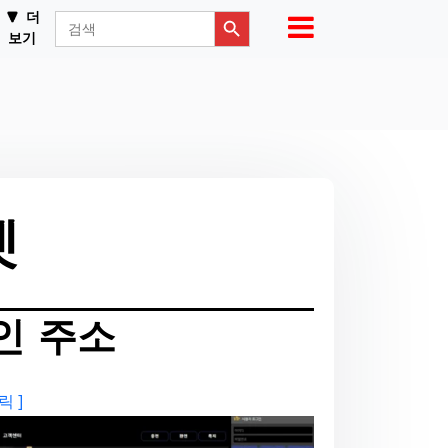
검색 버튼
검
더
색:
보기
벳
인 주소
릭 ]