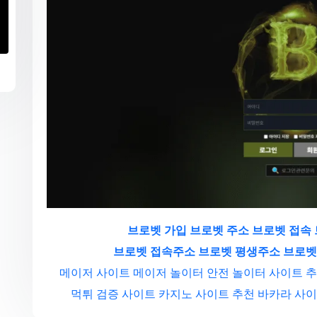
브로벳 가입
브로벳 주소
브로벳 접속
브로벳 접속주소
브로벳 평생주소
브로벳
메이저 사이트
메이저 놀이터
안전 놀이터
사이트 
먹튀 검증 사이트
카지노 사이트 추천
바카라 사이