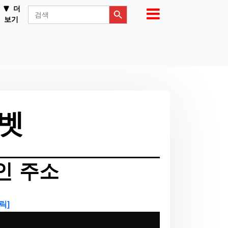
검색 버튼
검
더
색:
보기
벳
인 주소
릭
]