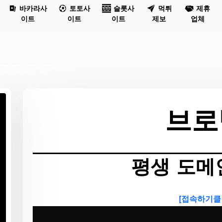
바카라사
토토사
슬롯사
먹튀
제휴
이트
이트
이트
제보
업체
브로
평생 도메
[
접속하기클