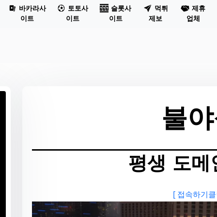
바카라사
토토사
슬롯사
먹튀
제휴
이트
이트
이트
제보
업체
불야
평생 도메
[ 접속하기클