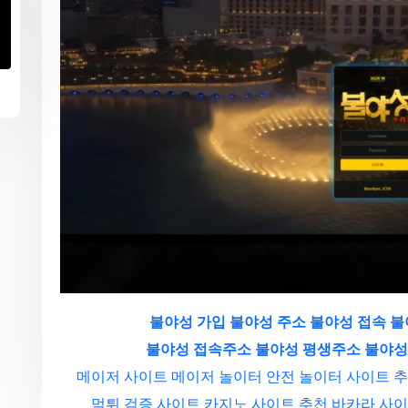
불야성 가입
불야성 주소
불야성 접속
불
불야성 접속주소
불야성 평생주소
불야성
메이저 사이트
메이저 놀이터
안전 놀이터
사이트 
먹튀 검증 사이트
카지노 사이트 추천
바카라 사이