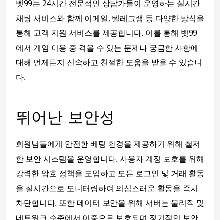
벳99는 24시간 전문적인 상담가들이 운영하는 실시간
채팅 서비스와 함께 이메일, 텔레그램 등 다양한 방식을
통해 고객 지원 서비스를 제공합니다. 이를 통해 벳99
에서 게임 이용 중 겪을 수 있는 문제나 궁금한 사항에
대해 언제든지 신속하고 친절한 도움을 받을 수 있습니
다.
뛰어난 보안성
회원님들에게 안전한 베팅 환경을 제공하기 위해 철저
한 보안 시스템을 운영합니다. 사용자 계정 보호를 위해
강력한 암호 정책을 도입하고 모든 로그인 및 거래 활동
을 실시간으로 모니터링하여 의심스러운 활동을 즉시
차단합니다. 또한 데이터 보안을 위해 서버는 물리적 및
네트워크 수준에서 이중으로 보호되며 정기적인 보안