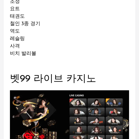
조정
요트
태권도
철인 3종 경기
역도
레슬링
사격
비치 발리볼
벳99 라이브 카지노