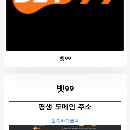
벳99
벳99
평생 도메인 주소
[ 접속하기클릭 ]