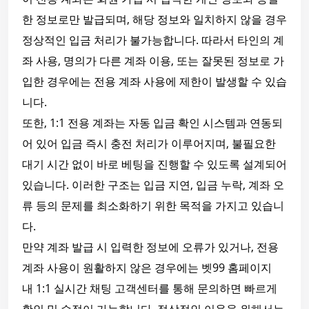
한 정보로만 발급되며, 해당 정보와 일치하지 않을 경우
정상적인 입금 처리가 불가능합니다. 따라서 타인의 계
좌 사용, 명의가 다른 계좌 이용, 또는 잘못된 정보로 가
입한 경우에는 전용 계좌 사용에 제한이 발생할 수 있습
니다.
또한, 1:1 전용 계좌는 자동 입금 확인 시스템과 연동되
어 있어 입금 즉시 충전 처리가 이루어지며, 불필요한
대기 시간 없이 바로 베팅을 진행할 수 있도록 설계되어
있습니다. 이러한 구조는 입금 지연, 입금 누락, 계좌 오
류 등의 문제를 최소화하기 위한 목적을 가지고 있습니
다.
만약 계좌 발급 시 입력한 정보에 오류가 있거나, 전용
계좌 사용이 원활하지 않은 경우에는 벳99 홈페이지
내 1:1 실시간 채팅 고객센터를 통해 문의하면 빠르게