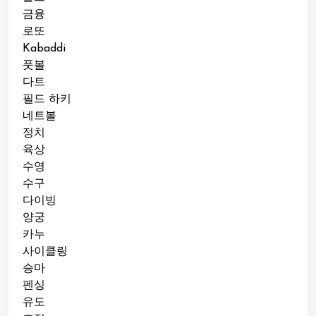
금융
로또
Kabaddi
풋볼
다트
필드 하키
네트볼
정치
육상
수영
수구
다이빙
양궁
카누
사이클링
승마
펜싱
유도