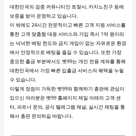
대한민국의 검증 커뮤니티인 토찾사, 카지노친구 등에
보증을 받아 운영하고 있습니다.
이 밖에도 24시간 전문적이고 빠른 고객 지원 서비스를
통한 고객 맞춤형 대응 서비스와 가입 즉시 1억 원이라
는 넉넉한 베팅 한도와 금지 게임이 없는 자유로운 환경
에서 안정적으로 베팅을 즐길 수 있습니다. 또한 가장
중요한 출금 부분에서도 벳99는 개인 전용 계좌를 통해
대한민국에서 가장 빠른 입출금 서비스의 혜택을 누릴
수 있습니다.
이렇게 장점이 가득한 벳99와 함께하기 총판에 관심이
있으신 여러분은 벳99 홈페이지 제일 아래의 고객 센
터, 파트너 문의, 공식 텔레그램 채널, 실시간 채팅을 통
해서 총판 문의하길 바랍니다.