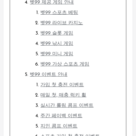
벳99 제공 게임 안내
벳99 스포츠 베팅
벳99 라이브 카지노
벳99 슬롯 게임
벳99 낚시 게임
벳99 미니 게임
벳99 가상 스포츠 게임
벳99 이벤트 안내
가입 첫 충전 이벤트
매일 첫, 매충 럭키 휠
실시간 롤링 콤프 이벤트
주간 페이백 이벤트
지인 콤프 이벤트