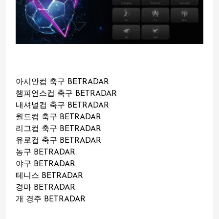
아시안컵 축구 BETRADAR
챔피언스컵 축구 BETRADAR
내셔널컵 축구 BETRADAR
월드컵 축구 BETRADAR
리그컵 축구 BETRADAR
유로컵 축구 BETRADAR
농구 BETRADAR
야구 BETRADAR
테니스 BETRADAR
경마 BETRADAR
개 경주 BETRADAR