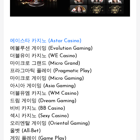
에이스타 카지노 (Astar Casino)
에볼루션 게이밍 (Evolution Gaming)
더블유이 카지노 (WE Casino)
마이크로 그랜드 (Micro Grand)
프라그마틱 플레이 (Pragmatic Play)
마이크로 게이밍 (Micro Gaming)
아시아 게이밍 (Asia Gaming)
더블유엠 카지노 (WM Casino)
드림 게이밍 (Dream Gaming)
비비 카지노 (BB Casino)
섹시 카지노 (Sexy Casino)
오리엔탈 게이밍 (Oriental Gaming)
올벳 (All-Bet)
게임 플레이 (Game Play)