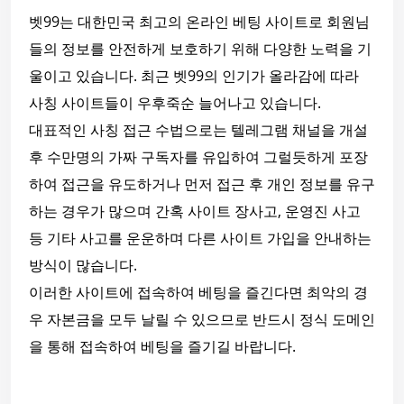
벳99는 대한민국 최고의 온라인 베팅 사이트로 회원님
들의 정보를 안전하게 보호하기 위해 다양한 노력을 기
울이고 있습니다. 최근 벳99의 인기가 올라감에 따라
사칭 사이트들이 우후죽순 늘어나고 있습니다.
대표적인 사칭 접근 수법으로는 텔레그램 채널을 개설
후 수만명의 가짜 구독자를 유입하여 그럴듯하게 포장
하여 접근을 유도하거나 먼저 접근 후 개인 정보를 유구
하는 경우가 많으며 간혹 사이트 장사고, 운영진 사고
등 기타 사고를 운운하며 다른 사이트 가입을 안내하는
방식이 많습니다.
이러한 사이트에 접속하여 베팅을 즐긴다면 최악의 경
우 자본금을 모두 날릴 수 있으므로 반드시 정식 도메인
을 통해 접속하여 베팅을 즐기길 바랍니다.