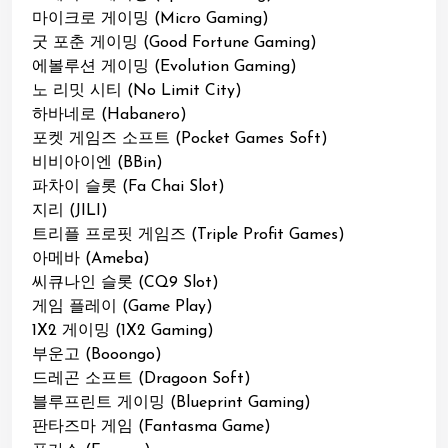
마이크로 게이밍 (Micro Gaming)
굿 포춘 게이밍 (Good Fortune Gaming)
에볼루션 게이밍 (Evolution Gaming)
노 리밋 시티 (No Limit City)
하바네로 (Habanero)
포켓 게임즈 소프트 (Pocket Games Soft)
비비아이엔 (BBin)
파차이 슬롯 (Fa Chai Slot)
지리 (JILI)
트리플 프로핏 게임즈 (Triple Profit Games)
아메바 (Ameba)
씨큐나인 슬롯 (CQ9 Slot)
게임 플레이 (Game Play)
1X2 게이밍 (1X2 Gaming)
부운고 (Booongo)
드레곤 소프트 (Dragoon Soft)
블루프린트 게이밍 (Blueprint Gaming)
판타즈마 게임 (Fantasma Game)