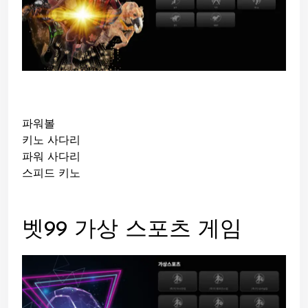
파워볼
키노 사다리
파워 사다리
스피드 키노
벳99 가상 스포츠 게임