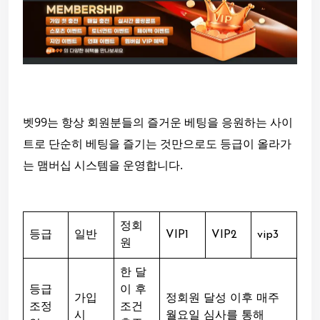
벳99는 항상 회원분들의 즐거운 베팅을 응원하는 사이
트로 단순히 베팅을 즐기는 것만으로도 등급이 올라가
는 맴버십 시스템을 운영합니다.
정회
등급
일반
VIP1
VIP2
vip3
원
한 달
등급
이 후
가입
정회원 달성 이후 매주
조정
조건
시
월요일 심사를 통해