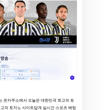
는 온카주소에서 오늘은 대한민국 최고의 토
 최고의 토지노 사이트답게 실시간 스포츠 베팅