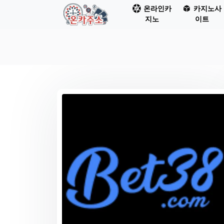
온라인카
카지노사
지노
이트