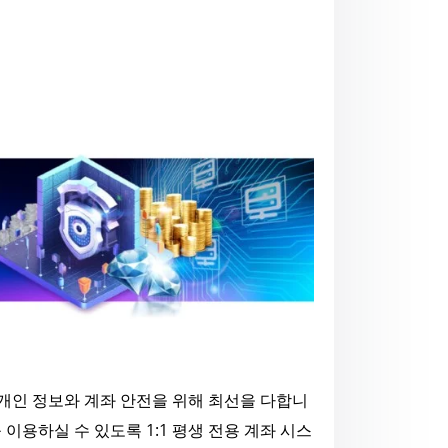
개인 정보와 계좌 안전을 위해 최선을 다합니
이용하실 수 있도록 1:1 평생 전용 계좌 시스