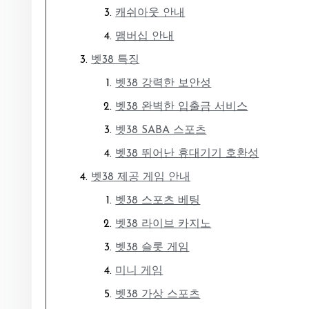
캐쉬아웃 안내
맴버십 안내
벳38 특징
벳38 강력한 보안성
벳38 완벽한 입출금 서비스
벳38 SABA 스포츠
벳38 뛰어난 휴대기기 호환성
벳38 제공 게임 안내
벳38 스포츠 베팅
벳38 라이브 카지노
벳38 슬롯 게임
미니 게임
벳38 가상 스포츠