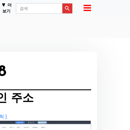
검색 버튼
검
더
색:
보기
8
인 주소
릭 ]