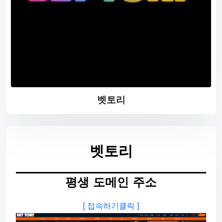
벳토리
벳토리
평생 도메인 주소
[ 접속하기클릭 ]