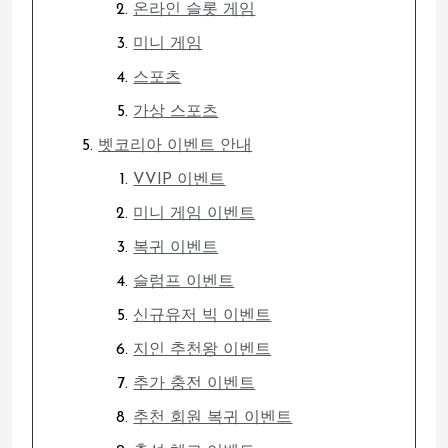
온라인 슬롯 게임
미니 게임
스포츠
가상 스포츠
벳코리아 이벤트 안내
VVIP 이벤트
미니 게임 이벤트
복귀 이벤트
슬럼프 이벤트
신규유저 빅 이벤트
지인 추천왕 이벤트
추가 충전 이벤트
추천 회원 복귀 이벤트