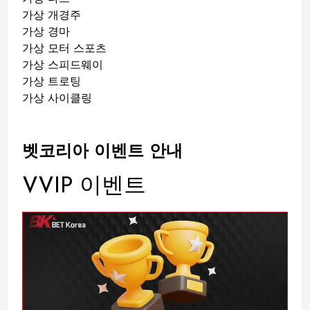
가상 개경주
가상 경마
가상 모터 스포츠
가상 스피드웨이
가상 트로팅
가상 사이클링
벳코리아 이벤트 안내
VVIP 이벤트