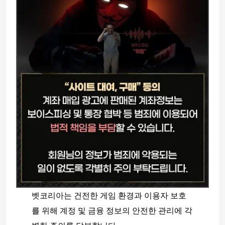
벳코리아는 건전한 게임 환경과 이용자 보호
를 위해 계정 및 금융 정보의 안전한 관리에 각