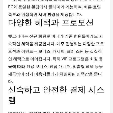
PC와 동일한 환경에서 플레이가 가능하며, 빠른 로딩
속도와 안정적인 서버 환경을 제공합니다.
다양한 혜택과 프로모션
벳코리아는 신규 회원뿐 아니라 기존 회원들에게도 지
속적인 혜택을 제공합니다. 매주 진행되는 다양한 프로
모션과 이벤트는 보너스, 캐시백, 프리 스핀 등 실질적
인 혜택으로 이어집니다. 특히 VIP 프로그램은 회원 등
급에 따라 전용 보너스, 전담 매니저, 맞춤형 혜택 등을
제공하여 장기 이용자들에게 차별화된 만족감을 줍니
다.
신속하고 안전한 결제 시스
템