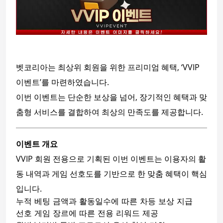
벳코리아는 최상위 회원을 위한 프리미엄 혜택, ‘VVIP
이벤트’를 마련하였습니다.
이번 이벤트는 단순한 보상을 넘어, 장기적인 혜택과 맞
춤형 서비스를 결합하여 최상의 만족도를 제공합니다.
이벤트 개요
VVIP 회원 전용으로 기획된 이번 이벤트는 이용자의 활
동 내역과 게임 선호도를 기반으로 한 맞춤 혜택이 핵심
입니다.
누적 베팅 금액과 활동일수에 따른 차등 보상 지급
선호 게임 장르에 따른 전용 리워드 제공