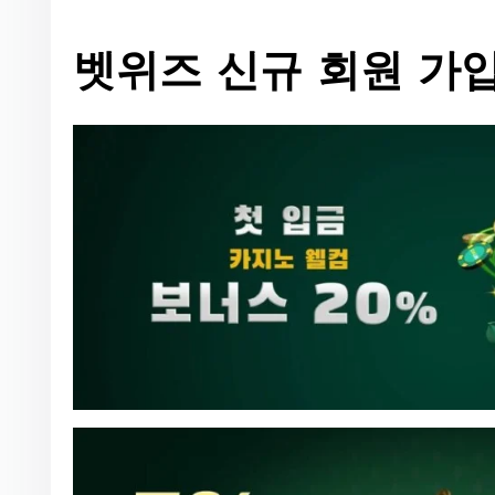
벳위즈 신규 회원 가