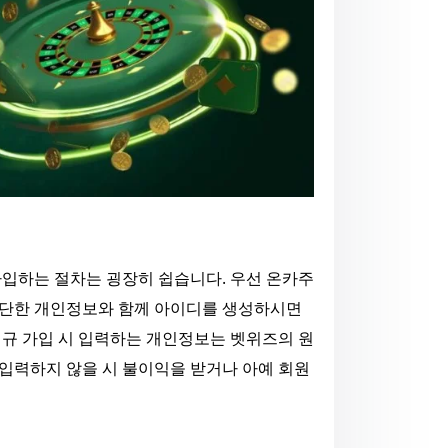
가입하는 절차는 굉장히 쉽습니다. 우선 온카주
간단한 개인정보와 함께 아이디를 생성하시면
신규 가입 시 입력하는 개인정보는 벳위즈의 원
입력하지 않을 시 불이익을 받거나 아예 회원