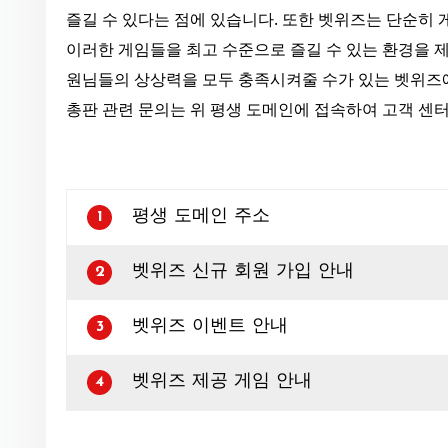
즐길 수 있다는 점에 있습니다. 또한 벳위즈는 단순히
이러한 게임들을 최고 수준으로 즐길 수 있는 환경을 
원님들의 상상력을 모두 충족시켜줄 수가 있는 벳위즈
총판 관련 문의는 위 평생 도메인에 접속하여 고객 센
평생 도메인 주소
1
벳위즈 신규 회원 가입 안내
2
벳위즈 이벤트 안내
3
벳위즈 제공 게임 안내
4