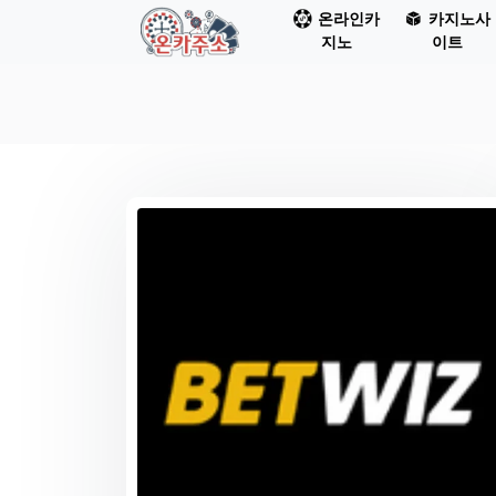
온라인카
카지노사
지노
이트