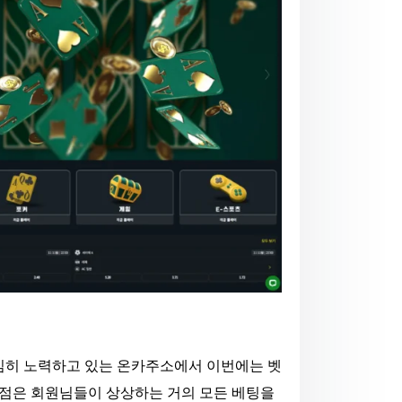
심히 노력하고 있는 온카주소에서 이번에는 벳
장점은 회원님들이 상상하는 거의 모든 베팅을