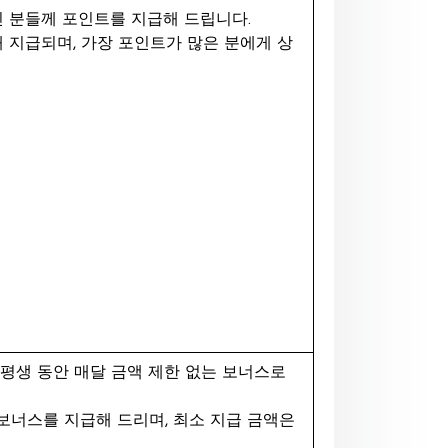
신 분들께 포인트를 지급해 드립니다.
 지급되며, 가장 포인트가 많은 분에게 상
를 평생 동안 매달 금액 제한 없는 보너스로
% 보너스를 지급해 드리며, 최소 지급 금액은