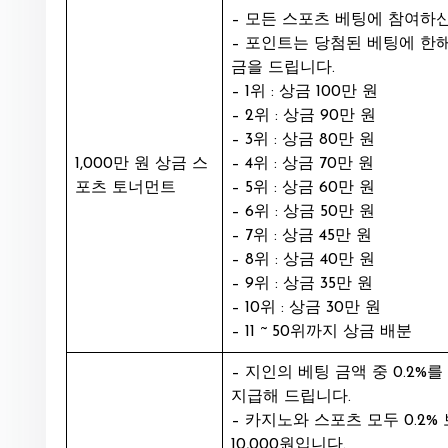
– 모든 스포츠 베팅에 참여하
– 포인트는 당첨된 베팅에 한해
금을 드립니다.
– 1위 : 상금 100만 원
– 2위 : 상금 90만 원
– 3위 : 상금 80만 원
1,000만 원 상금 스
– 4위 : 상금 70만 원
포츠 토너먼트
– 5위 : 상금 60만 원
– 6위 : 상금 50만 원
– 7위 : 상금 45만 원
– 8위 : 상금 40만 원
– 9위 : 상금 35만 원
– 10위 : 상금 30만 원
– 11 ~ 50위까지 상금 배분
– 지인의 베팅 금액 중 0.2%
지급해 드립니다.
– 카지노와 스포츠 모두 0.2
10,000원입니다.