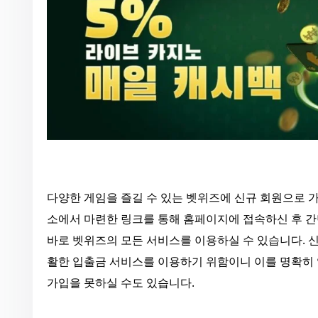
다양한 게임을 즐길 수 있는 벳위즈에 신규 회원으로 
소에서 마련한 링크를 통해 홈페이지에 접속하신 후 
바로 벳위즈의 모든 서비스를 이용하실 수 있습니다. 
활한 입출금 서비스를 이용하기 위함이니 이를 명확히 
가입을 못하실 수도 있습니다.